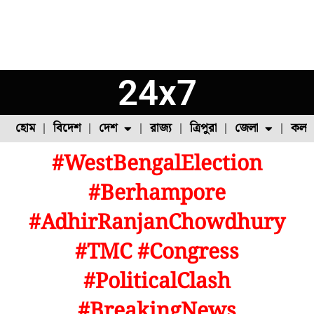
24x7
হোম
বিদেশ
দেশ
রাজ্য
ত্রিপুরা
জেলা
কলক
#WestBengalElection
ফুল চাষ
ফল চাষ
মাছ চাষ
উত্তর ২৪ পরগনা
পোল্ট্রি চাষ
#Berhampore
#AdhirRanjanChowdhury
#TMC #Congress
#PoliticalClash
#BreakingNews