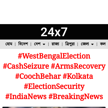
24x7
হোম
বিদেশ
দেশ
রাজ্য
ত্রিপুরা
জেলা
কলক
#WestBengalElection
ফুল চাষ
ফল চাষ
মাছ চাষ
উত্তর ২৪ পরগনা
পোল্ট্রি চাষ
#CashSeizure #ArmsRecovery
#CoochBehar #Kolkata
#ElectionSecurity
#IndiaNews #BreakingNews