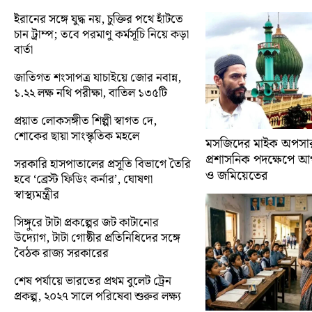
ইরানের সঙ্গে যুদ্ধ নয়, চুক্তির পথে হাঁটতে
চান ট্রাম্প; তবে পরমাণু কর্মসূচি নিয়ে কড়া
বার্তা
জাতিগত শংসাপত্র যাচাইয়ে জোর নবান্ন,
১.২২ লক্ষ নথি পরীক্ষা, বাতিল ১৩৫টি
প্রয়াত লোকসঙ্গীত শিল্পী স্বাগত দে,
শোকের ছায়া সাংস্কৃতিক মহলে
মসজিদের মাইক অপসারণ
প্রশাসনিক পদক্ষেপে 
সরকারি হাসপাতালের প্রসূতি বিভাগে তৈরি
ও জমিয়েতের
হবে ‘ব্রেস্ট ফিডিং কর্নার’, ঘোষণা
স্বাস্থ্যমন্ত্রীর
সিঙ্গুরে টাটা প্রকল্পের জট কাটানোর
উদ্যোগ, টাটা গোষ্ঠীর প্রতিনিধিদের সঙ্গে
বৈঠক রাজ্য সরকারের
শেষ পর্যায়ে ভারতের প্রথম বুলেট ট্রেন
প্রকল্প, ২০২৭ সালে পরিষেবা শুরুর লক্ষ্য