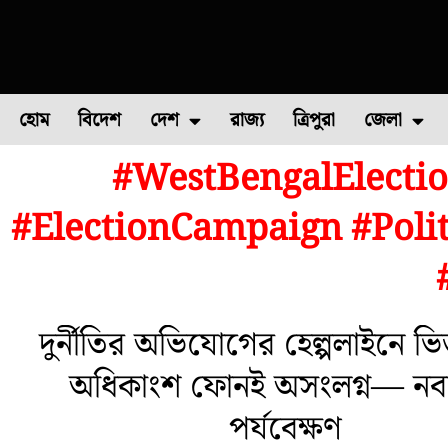
হোম
বিদেশ
দেশ
রাজ্য
ত্রিপুরা
জেলা
#WestBengalElecti
ফুল চাষ
ফল চাষ
মাছ চাষ
উত্তর ২৪ পরগন
পোল্ট্রি চ
#ElectionCampaign #Poli
দুর্নীতির অভিযোগের হেল্পলাইনে ভি
অধিকাংশ ফোনই অসংলগ্ন— নবান
পর্যবেক্ষণ