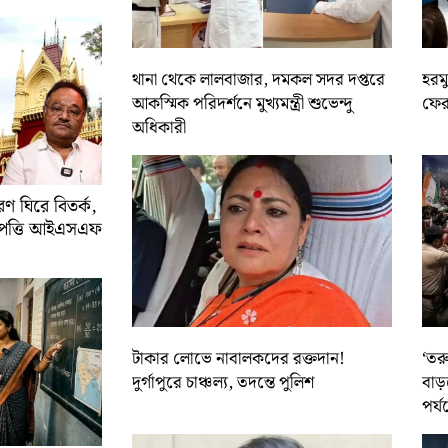
থানা থেকে লালবাজার, দমকল সদর দপ্তরে
হরমু
আকস্মিক পরিদর্শনে মুখ্যমন্ত্রী শুভেন্দু
ফের 
অধিকারী
 ঘিরে বিতর্ক,
আপত্তি আইএসএফ
টাকার লোভে নাবালকদের রক্তদান!
‘তর
দুর্গাপুরে চাঞ্চল্য, তদন্তে পুলিশ
বাড়
পর্য