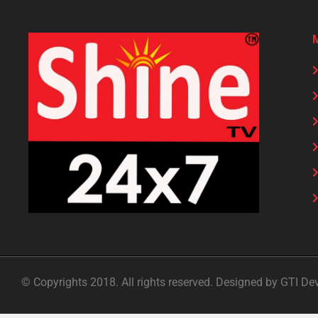
© Copyrights 2018. All rights reserved. Designed by GTI De