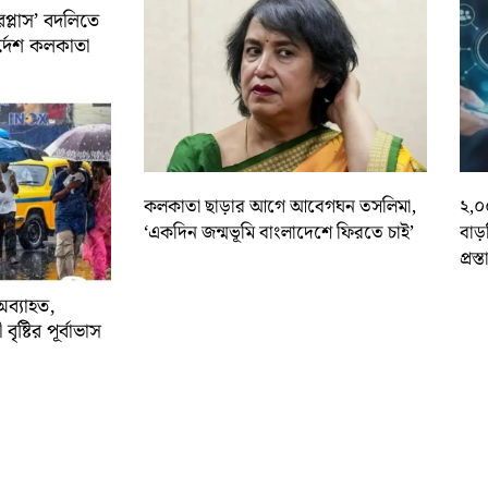
রপ্লাস’ বদলিতে
নির্দেশ কলকাতা
কলকাতা ছাড়ার আগে আবেগঘন তসলিমা,
২,০
‘একদিন জন্মভূমি বাংলাদেশে ফিরতে চাই’
বাড
প্রস্
অব্যাহত,
বৃষ্টির পূর্বাভাস