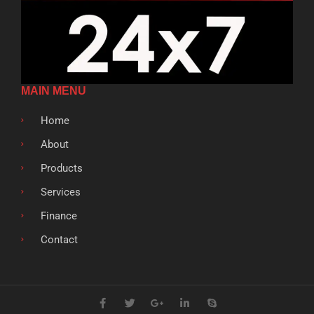
MAIN MENU
Home
About
Products
Services
Finance
Contact
F
T
G
L
S
a
w
o
i
k
c
i
o
n
y