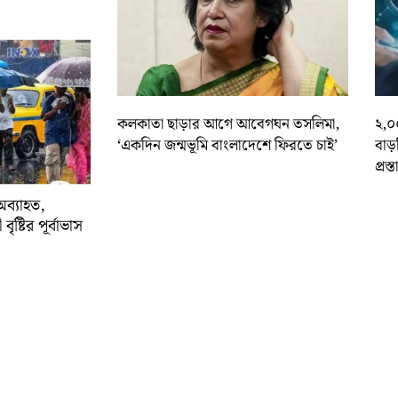
কলকাতা ছাড়ার আগে আবেগঘন তসলিমা,
২,০
‘একদিন জন্মভূমি বাংলাদেশে ফিরতে চাই’
বাড
প্রস্
অব্যাহত,
বৃষ্টির পূর্বাভাস