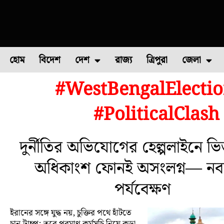
হোম
বিদেশ
দেশ
রাজ্য
ত্রিপুরা
জেলা
#WestBengalElecti
ফুল চাষ
ফল চাষ
মাছ চাষ
উত্তর ২৪ পরগন
পোল্ট্রি চ
#PoliticalClash
দুর্নীতির অভিযোগের হেল্পলাইনে ভি
অধিকাংশ ফোনই অসংলগ্ন— নবান
পর্যবেক্ষণ
ইরানের সঙ্গে যুদ্ধ নয়, চুক্তির পথে হাঁটতে
চান ট্রাম্প; তবে পরমাণু কর্মসূচি নিয়ে কড়া