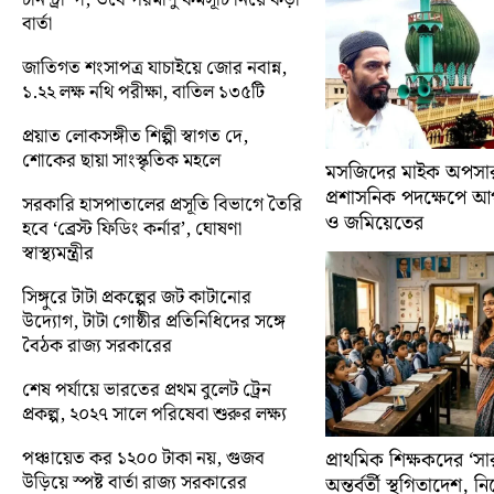
বার্তা
জাতিগত শংসাপত্র যাচাইয়ে জোর নবান্ন,
১.২২ লক্ষ নথি পরীক্ষা, বাতিল ১৩৫টি
প্রয়াত লোকসঙ্গীত শিল্পী স্বাগত দে,
শোকের ছায়া সাংস্কৃতিক মহলে
মসজিদের মাইক অপসারণ
প্রশাসনিক পদক্ষেপে 
সরকারি হাসপাতালের প্রসূতি বিভাগে তৈরি
ও জমিয়েতের
হবে ‘ব্রেস্ট ফিডিং কর্নার’, ঘোষণা
স্বাস্থ্যমন্ত্রীর
সিঙ্গুরে টাটা প্রকল্পের জট কাটানোর
উদ্যোগ, টাটা গোষ্ঠীর প্রতিনিধিদের সঙ্গে
বৈঠক রাজ্য সরকারের
শেষ পর্যায়ে ভারতের প্রথম বুলেট ট্রেন
প্রকল্প, ২০২৭ সালে পরিষেবা শুরুর লক্ষ্য
পঞ্চায়েত কর ১২০০ টাকা নয়, গুজব
প্রাথমিক শিক্ষকদের ‘সা
উড়িয়ে স্পষ্ট বার্তা রাজ্য সরকারের
অন্তর্বর্তী স্থগিতাদেশ, 