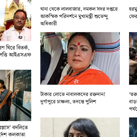
থানা থেকে লালবাজার, দমকল সদর দপ্তরে
হরমু
আকস্মিক পরিদর্শনে মুখ্যমন্ত্রী শুভেন্দু
ফের 
অধিকারী
 ঘিরে বিতর্ক,
আপত্তি আইএসএফ
টাকার লোভে নাবালকদের রক্তদান!
‘তর
দুর্গাপুরে চাঞ্চল্য, তদন্তে পুলিশ
বাড়
পর্য
রপ্লাস’ বদলিতে
নির্দেশ কলকাতা