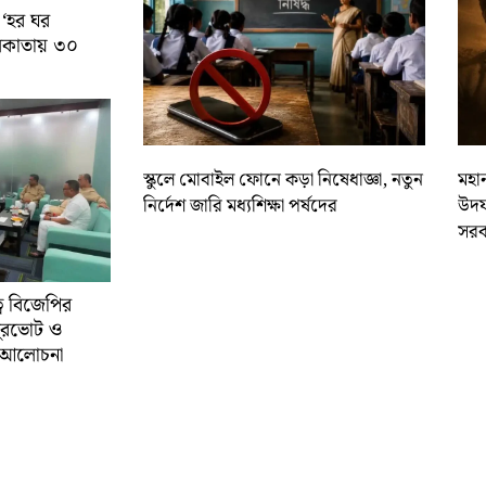
 ‘হর ঘর
কলকাতায় ৩০
স্কুলে মোবাইল ফোনে কড়া নিষেধাজ্ঞা, নতুন
মহান
নির্দেশ জারি মধ্যশিক্ষা পর্ষদের
উদয
সরক
্বে বিজেপির
ুরভোট ও
্ণ আলোচনা