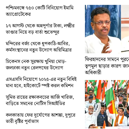
পশ্চিমবঙ্গে ৭৫০ কোটি বিনিয়োগ ইমামি
অ্যাগ্রোটেকের
১৭ আগস্ট থেকে অন্নপূর্ণার টাকা, লক্ষ্মীর
ভাণ্ডার নিয়ে বড় বার্তা শুভেন্দুর
মন্দিরের বর্জ্য থেকে ধূপকাঠি-আবির,
কর্মসংস্থানের নতুন উদ্যোগ অগ্নিমিত্রার
ফিরহাদদের সামনে পুরনো
চিকেনস নেক সুরক্ষায় খুনিয়া মোড়-
তৃণমূল ছাড়ার কারণ জান
জলঢাকা নতুন রেলপথের উদ্যোগ
অধিকারী
এসএসসি নিয়োগে ২০২৫-এর নতুন বিধিই
মানা হবে, হাইকোর্টে স্পষ্ট করল কমিশন
সুমিত রায়ের রক্ষাকবচের আর্জি খারিজ,
বাড়িতে সমনের নোটিস সিআইডির
কলকাতায় ফের দুর্যোগের আশঙ্কা, দুপুরে
ভারী বৃষ্টির পূর্বাভাস