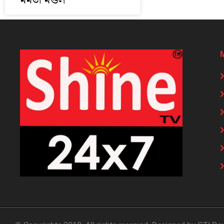
মমতা মণ্ডল