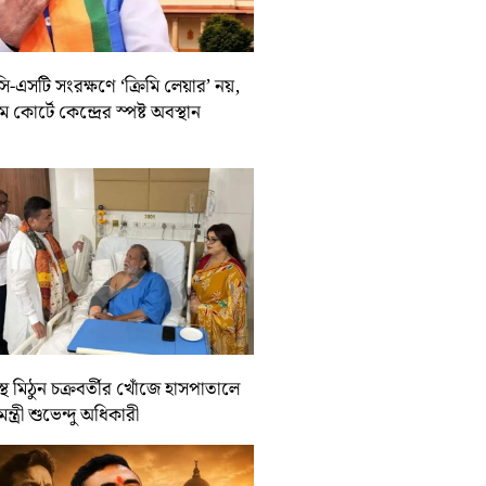
-এসটি সংরক্ষণে ‘ক্রিমি লেয়ার’ নয়,
রিম কোর্টে কেন্দ্রের স্পষ্ট অবস্থান
্থ মিঠুন চক্রবর্তীর খোঁজে হাসপাতালে
যমন্ত্রী শুভেন্দু অধিকারী