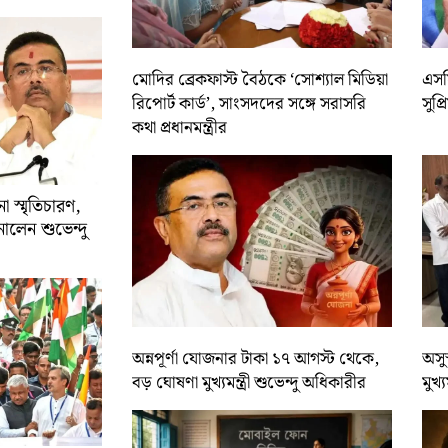
মোদির ব্রেকফাস্ট বৈঠকে ‘সোশ্যাল মিডিয়া
এসসি
রিপোর্ট কার্ড’, সাংসদদের সঙ্গে সরাসরি
সুপ্
কথা প্রধানমন্ত্রীর
 স্মৃতিচারণ,
ালেন শুভেন্দু
অন্নপূর্ণা যোজনার টাকা ১৭ আগস্ট থেকে,
অসুস
বড় ঘোষণা মুখ্যমন্ত্রী শুভেন্দু অধিকারীর
মুখ্