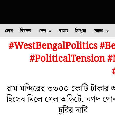
হোম
বিদেশ
দেশ
রাজ্য
ত্রিপুরা
জেলা
#WestBengalPolitics #B
ফুল চাষ
ফল চাষ
মাছ চাষ
উত্তর ২৪ পরগন
পোল্ট্রি চ
#PoliticalTension 
রাম মন্দিরের ৩৩০০ কোটি টাকার অ
হিসেব মিলে গেল অডিটে, নগদ গো
চুরির দাবি