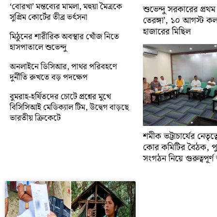
‘বোরখা’ মন্তব্যের মামলা, মহুয়া মৈত্রকে
শুভেন্দু সরকারের প্রথম
সুপ্রিম কোর্টের তীব্র ভর্ৎসনা
তেরঙ্গা’, ১০ আগস্ট 
হাজারের মিছিল
মিঠুনের শারীরিক অবস্থার খোঁজ নিতে
হাসপাতালে শুভেন্দু
অনলাইনে ডিসিআর, পাথর পরিবহণে
দুর্নীতি রুখতে বড় পদক্ষেপ
বুমরাহ-হর্ষিতদের চোটে প্রশ্নের মুখে
বিসিসিআই মেডিক্যাল টিম, উদ্বেগ বাড়ছে
ভারতীয় ক্রিকেটে
শমীক ভট্টাচার্যের নেতৃত
কোর কমিটির বৈঠক, প
সংগঠন নিয়ে গুরুত্বপূর