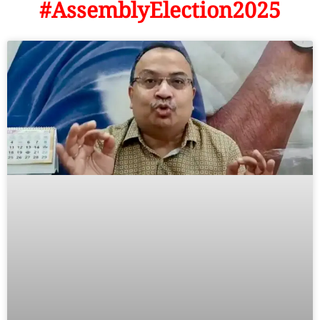
#AssemblyElection2025