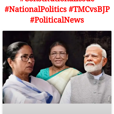
#NationalPolitics #TMCvsBJP
#PoliticalNews