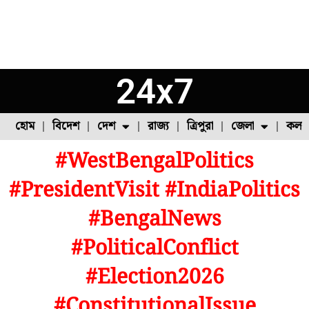
24x7
হোম
বিদেশ
দেশ
রাজ্য
ত্রিপুরা
জেলা
কলক
#WestBengalPolitics
ফুল চাষ
ফল চাষ
মাছ চাষ
উত্তর ২৪ পরগনা
পোল্ট্রি চাষ
#PresidentVisit #IndiaPolitics
#BengalNews
#PoliticalConflict
#Election2026
#ConstitutionalIssue