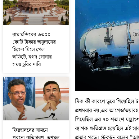
রাম মন্দিরের ৩৩০০
কোটি টাকার অনুদানের
হিসেব মিলে গেল
অডিটে, নগদ গোনার
সময় চুরির দাবি
ঠিক কী কারণে ডুবে গিয়েছিল ট
প্রথমবার নয়,এর আগেও’ভয়াবহ বি
গিয়েছিল এর ৭০ শতাংশ যন্ত্রাং
ব্যাপক ক্ষতিগ্রস্ত হয়েছিল এই
ফিরহাদদের সামনে
প্রভাব পড়ে। স্টকটন বলেন,”আ
পুরনো স্মৃতিচারণ, তৃণমূল