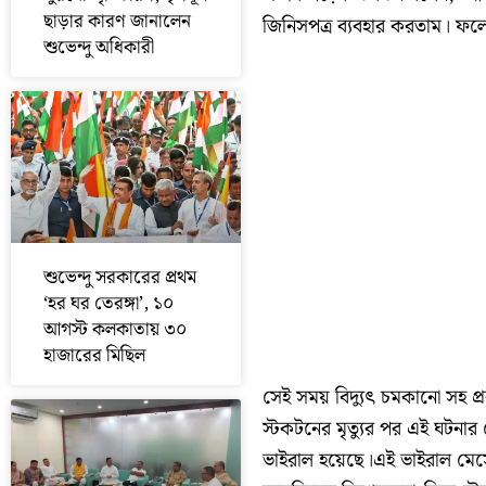
ছাড়ার কারণ জানালেন
জিনিসপত্র ব্যবহার করতাম। ফল
শুভেন্দু অধিকারী
শুভেন্দু সরকারের প্রথম
‘হর ঘর তেরঙ্গা’, ১০
আগস্ট কলকাতায় ৩০
হাজারের মিছিল
সেই সময় বিদ্যুৎ চমকানো সহ প্
স্টকটনের মৃত্যুর পর এই ঘটনার
ভাইরাল হয়েছে।এই ভাইরাল মেসে