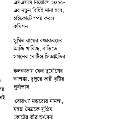
এসএসসি নিয়োগে ২০২৫-
এর নতুন বিধিই মানা হবে,
হাইকোর্টে স্পষ্ট করল
কমিশন
সুমিত রায়ের রক্ষাকবচের
আর্জি খারিজ, বাড়িতে
সমনের নোটিস সিআইডির
কলকাতায় ফের দুর্যোগের
আশঙ্কা, দুপুরে ভারী বৃষ্টির
ন
পূর্বাভাস
ের
 এই
‘বোরখা’ মন্তব্যের মামলা,
মহুয়া মৈত্রকে সুপ্রিম
কোর্টের তীব্র ভর্ৎসনা