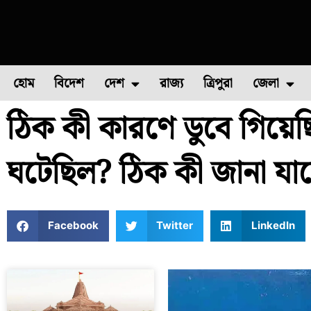
হোম
বিদেশ
দেশ
রাজ্য
ত্রিপুরা
জেলা
ঠিক কী কারণে ডুবে গিয়েছ
ফুল চাষ
ফল চাষ
মাছ চাষ
উত্তর ২৪ পরগন
পোল্ট্রি চ
ঘটেছিল? ঠিক কী জানা যাচ
Facebook
Twitter
LinkedIn