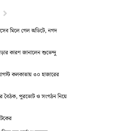
Next
হিসেব মিলে গেল অডিটে, নগদ
াড়ার কারণ জানালেন শুভেন্দু
১০ আগস্ট কলকাতায় ৩০ হাজারের
িটির বৈঠক, পুরভোট ও সংগঠন নিয়ে
োটেকের