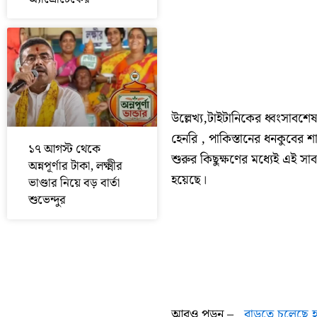
উল্লেখ্য,টাইটানিকের ধ্বংসাবশে
হেনরি , পাকিস্তানের ধনকুবের শ
১৭ আগস্ট থেকে
শুরুর কিছুক্ষণের মধ্যেই এই সাব
অন্নপূর্ণার টাকা, লক্ষ্মীর
হয়েছে।
ভাণ্ডার নিয়ে বড় বার্তা
শুভেন্দুর
আরও পড়ুন –
বাড়তে চলেছে হ