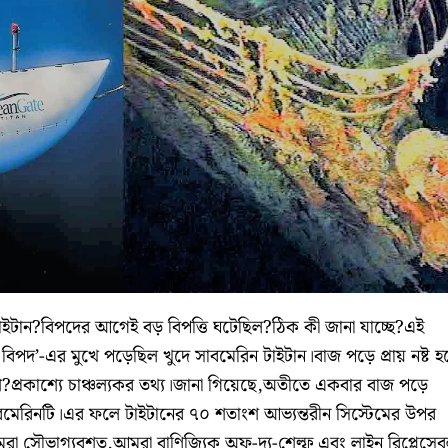
াইটান?বিপদের আগেই বড় বিপত্তি ঘটেছিল?ঠিক কী জানা যাচ্ছে?এই
পদ’-এর মুখে পড়েছিল খুদে সাবমেরিন টাইটান।বাজ পড়ে প্রায় নষ্ট হ
শ?প্রকাশ্যে চাঞ্চল্যকর তথ্য।জানা গিয়েছে,অতীতে একবার বাজ পড়ে
 সাবমেরিনটি।এর ফলে টাইটানের ৭০ শতাংশ আভ্যন্তরীন সিস্টেমের উপর
মরা সৌভাগ্যবশত,আমরা বাণিজ্যিক অফ-দ্য-শেল্ফ এবং লাইন রিপ্লেসে