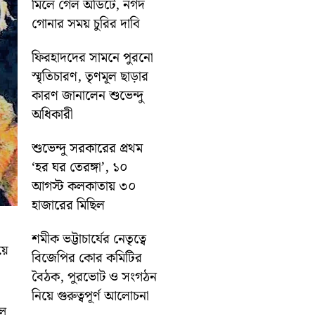
মিলে গেল অডিটে, নগদ
গোনার সময় চুরির দাবি
ফিরহাদদের সামনে পুরনো
স্মৃতিচারণ, তৃণমূল ছাড়ার
কারণ জানালেন শুভেন্দু
অধিকারী
শুভেন্দু সরকারের প্রথম
‘হর ঘর তেরঙ্গা’, ১০
আগস্ট কলকাতায় ৩০
হাজারের মিছিল
শমীক ভট্টাচার্যের নেতৃত্বে
য়ে
বিজেপির কোর কমিটির
বৈঠক, পুরভোট ও সংগঠন
নিয়ে গুরুত্বপূর্ণ আলোচনা
বল