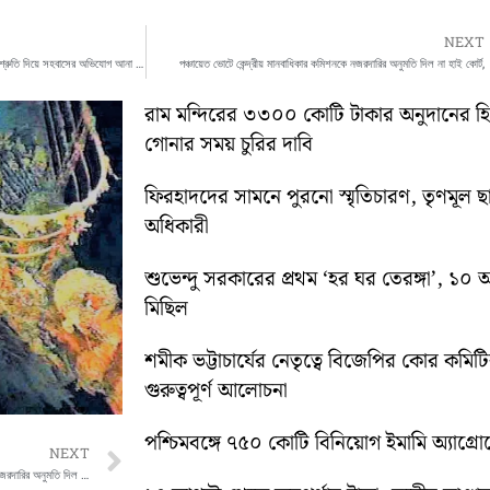
NEXT
নওশাদকে নিযে মুখ খুলনেন তাঁর বিরুদ্ধে বিয়ের প্রতিশ্রুতি দিয়ে সহবাসের অভিযোগ আনা তরুণী। ঠিক কী বললেন তিনি?
পঞ্চায়েত ভোটে কেন্দ্রীয় মানবাধিকার কমিশনকে নজরদারির অনুমতি দিল না হাই কোর্ট,
রাম মন্দিরের ৩৩০০ কোটি টাকার অনুদানের 
গোনার সময় চুরির দাবি
ফিরহাদদের সামনে পুরনো স্মৃতিচারণ, তৃণমূল ছ
অধিকারী
শুভেন্দু সরকারের প্রথম ‘হর ঘর তেরঙ্গা’, 
মিছিল
শমীক ভট্টাচার্যের নেতৃত্বে বিজেপির কোর কম
গুরুত্বপূর্ণ আলোচনা
পশ্চিমবঙ্গে ৭৫০ কোটি বিনিয়োগ ইমামি অ্যাগ্র
Next
NEXT
পঞ্চায়েত ভোটে কেন্দ্রীয় মানবাধিকার কমিশনকে নজরদারির অনুমতি দিল না হাই কোর্ট,