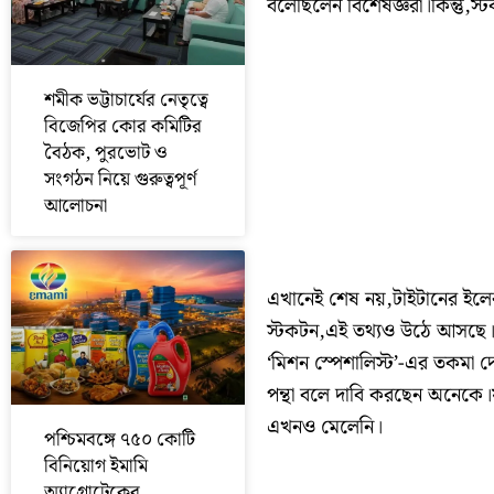
বলেছিলেন বিশেষজ্ঞরা।কিন্তু,স
শমীক ভট্টাচার্যের নেতৃত্বে
বিজেপির কোর কমিটির
বৈঠক, পুরভোট ও
সংগঠন নিয়ে গুরুত্বপূর্ণ
আলোচনা
এখানেই শেষ নয়,টাইটানের ইলেকট
স্টকটন,এই তথ্যও উঠে আসছে।পাশ
‘মিশন স্পেশালিস্ট’-এর তকমা 
পন্থা বলে দাবি করছেন অনেকে।য
এখনও মেলেনি।
পশ্চিমবঙ্গে ৭৫০ কোটি
বিনিয়োগ ইমামি
অ্যাগ্রোটেকের