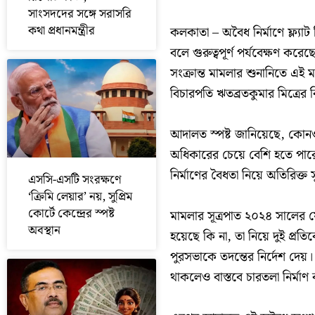
সাংসদদের সঙ্গে সরাসরি
কথা প্রধানমন্ত্রীর
কলকাতা – অবৈধ নির্মাণে ফ্ল্যা
বলে গুরুত্বপূর্ণ পর্যবেক্ষণ ক
সংক্রান্ত মামলার শুনানিতে এই
বিচারপতি ঋতব্রতকুমার মিত্রের
আদালত স্পষ্ট জানিয়েছে, কোনও ফ
অধিকারের চেয়ে বেশি হতে পারে ন
নির্মাণের বৈধতা নিয়ে অতিরিক্ত 
এসসি-এসটি সংরক্ষণে
‘ক্রিমি লেয়ার’ নয়, সুপ্রিম
কোর্টে কেন্দ্রের স্পষ্ট
মামলার সূত্রপাত ২০২৪ সালের ফ
অবস্থান
হয়েছে কি না, তা নিয়ে দুই প্র
পুরসভাকে তদন্তের নির্দেশ দেয়
থাকলেও বাস্তবে চারতলা নির্মা