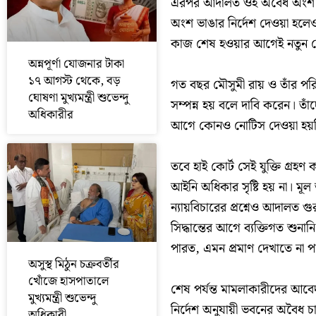
এরপর আদালত ওই অবৈধ অংশ ভেঙ
অংশ ভাঙার নির্দেশ দেওয়া হলেও
কাজ শেষ হওয়ার আগেই নতুন 
অন্নপূর্ণা যোজনার টাকা
১৭ আগস্ট থেকে, বড়
গত বছর মৌসুমী রায় ও তাঁর পরিব
ঘোষণা মুখ্যমন্ত্রী শুভেন্দু
সম্পন্ন হয় বলে দাবি করেন। তা
অধিকারীর
আগে কোনও নোটিস দেওয়া হয়নি। 
তবে হাই কোর্ট সেই যুক্তি গ্রহ
আইনি অধিকার সৃষ্টি হয় না। ম
ন্যায়বিচারের প্রশ্নেও আদালত গু
সিদ্ধান্তের আগে ব্যক্তিগত শুনান
পারত, এমন প্রমাণ দেখাতে না পা
অসুস্থ মিঠুন চক্রবর্তীর
খোঁজে হাসপাতালে
শেষ পর্যন্ত মামলাকারীদের আবেদ
মুখ্যমন্ত্রী শুভেন্দু
নির্দেশ অনুযায়ী ভবনের অবৈধ
অধিকারী