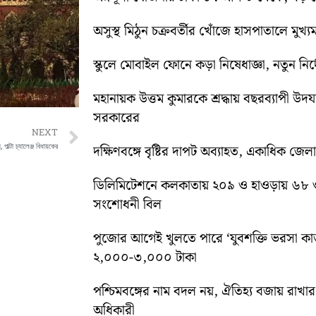
অসুস্থ মিঠুন চক্রবর্তীর খোঁজে হাসপাতালে মুখ্যমন্
স্কুলে মোবাইল ফোনে কড়া নিষেধাজ্ঞা, নতুন নির্দ
মহানায়ক উত্তম কুমারকে শ্রদ্ধায় বছরব্যাপী উদ
সরকারের
Next
NEXT
াল্টা চ্যালেঞ্জ বিধায়কের
দক্ষিণবঙ্গে বৃষ্টির দাপট অব্যাহত, একাধিক জেল
ডিলিমিটেশনে কলকাতায় ২০৯ ও হাওড়ায় ৬৮ 
সংশোধনী বিল
পুজোর আগেই খুলতে পারে ‘যুবশক্তি ভরসা কার্
২,০০০-৩,০০০ টাকা
পশ্চিমবঙ্গের নাম বদল নয়, ঐতিহ্য বজায় রাখার স
অধিকারী