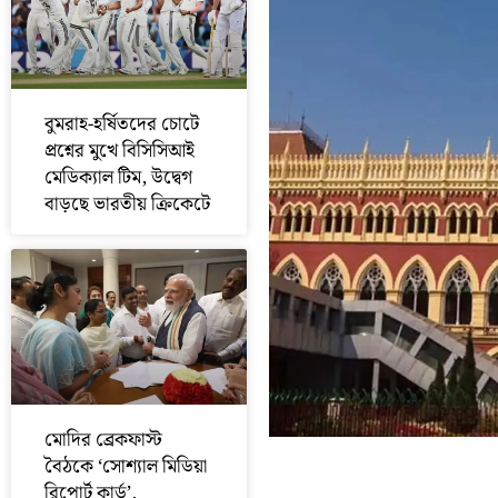
বুমরাহ-হর্ষিতদের চোটে
প্রশ্নের মুখে বিসিসিআই
মেডিক্যাল টিম, উদ্বেগ
বাড়ছে ভারতীয় ক্রিকেটে
মোদির ব্রেকফাস্ট
বৈঠকে ‘সোশ্যাল মিডিয়া
রিপোর্ট কার্ড’,