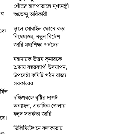
খোঁজে হাসপাতালে মুখ্যমন্ত্রী
 না
শুভেন্দু অধিকারী
স্কুলে মোবাইল ফোনে কড়া
 এবং
নিষেধাজ্ঞা, নতুন নির্দেশ
জারি মধ্যশিক্ষা পর্ষদের
মহানায়ক উত্তম কুমারকে
শ্রদ্ধায় বছরব্যাপী উদযাপন,
উপদেষ্টা কমিটি গঠন রাজ্য
সরকারের
্মিত
দক্ষিণবঙ্গে বৃষ্টির দাপট
অব্যাহত, একাধিক জেলায়
হলুদ সতর্কতা জারি
েছে।
ডিলিমিটেশনে কলকাতায়