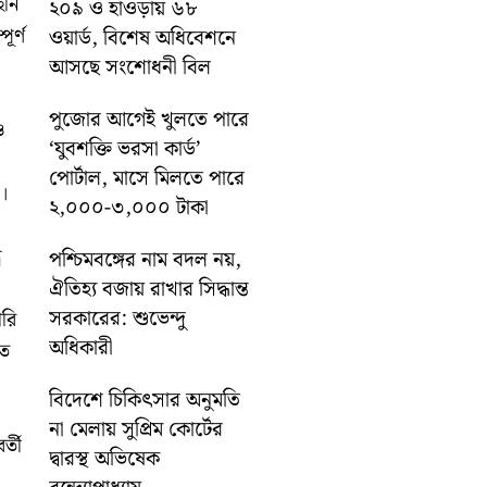
ইনি
২০৯ ও হাওড়ায় ৬৮
ূর্ণ
ওয়ার্ড, বিশেষ অধিবেশনে
আসছে সংশোধনী বিল
পুজোর আগেই খুলতে পারে
ও
‘যুবশক্তি ভরসা কার্ড’
পোর্টাল, মাসে মিলতে পারে
়।
২,০০০-৩,০০০ টাকা
র
পশ্চিমবঙ্গের নাম বদল নয়,
ঐতিহ্য বজায় রাখার সিদ্ধান্ত
সরকারের: শুভেন্দু
ারি
অধিকারী
তে
বিদেশে চিকিৎসার অনুমতি
না মেলায় সুপ্রিম কোর্টের
্তী
দ্বারস্থ অভিষেক