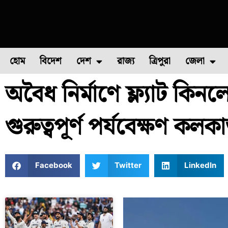
হোম
বিদেশ
দেশ
রাজ্য
ত্রিপুরা
জেলা
অবৈধ নির্মাণে ফ্ল্যাট কিন
ফুল চাষ
ফল চাষ
মাছ চাষ
উত্তর ২৪ পরগন
পোল্ট্রি চ
গুরুত্বপূর্ণ পর্যবেক্ষণ কলক
Facebook
Twitter
LinkedIn