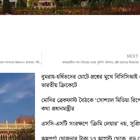
NEXT
দলের পতাকা ব্যবহার করে দখলদারি বরদাস্ত নয়, বিধায়ক-সাংসদের বিরুদ্ধেও ব্যবস্থা: শমীক ভট্টাচার্য
কামারহাটিতে মদন মিত্রের ডেরায় পুলিশি অভিযান, পাল্টা চ্যালেঞ্জ বিধায়কের
বুমরাহ-হর্ষিতদের চোটে প্রশ্নের মুখে বিসিসিআই 
ভারতীয় ক্রিকেটে
মোদির ব্রেকফাস্ট বৈঠকে ‘সোশ্যাল মিডিয়া রিপো
কথা প্রধানমন্ত্রীর
এসসি-এসটি সংরক্ষণে ‘ক্রিমি লেয়ার’ নয়, সুপ্রিম 
অন্নপূর্ণা যোজনার টাকা ১৭ আগস্ট থেকে, বড় ঘোষ