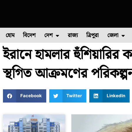
হোম
বিদেশ
দেশ
রাজ্য
ত্রিপুরা
জেলা
ইরানে হামলার হুঁশিয়ারির ক
ফুল চাষ
ফল চাষ
মাছ চাষ
উত্তর ২৪ পরগন
পোল্ট্রি চ
স্থগিত আক্রমণের পরিকল্পন
Facebook
Twitter
LinkedIn