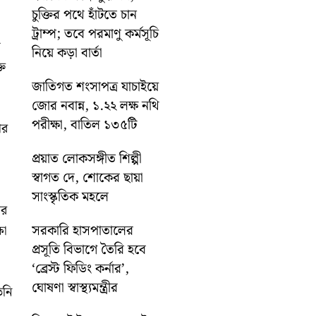
চুক্তির পথে হাঁটতে চান
ট্রাম্প; তবে পরমাণু কর্মসূচি
ে
নিয়ে কড়া বার্তা
তি
জাতিগত শংসাপত্র যাচাইয়ে
জোর নবান্ন, ১.২২ লক্ষ নথি
পরীক্ষা, বাতিল ১৩৫টি
ার
প্রয়াত লোকসঙ্গীত শিল্পী
স্বাগত দে, শোকের ছায়া
সাংস্কৃতিক মহলে
োর
সরকারি হাসপাতালের
ষা
প্রসূতি বিভাগে তৈরি হবে
‘ব্রেস্ট ফিডিং কর্নার’,
ঘোষণা স্বাস্থ্যমন্ত্রীর
িনি