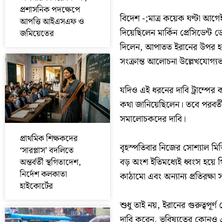
প্রশাসনিক পদক্ষেপে
বিদেশ -;মাত্র কয়েক ঘণ্টা আগেই
আপত্তি আইএসএফ ও
দিয়েছিলেন মার্কিন প্রেসিডেন্ট ড
জমিয়েতের
দিলেন, আপাতত ইরানের উপর হামলা
সংক্রান্ত আলোচনা উল্লেখযোগ্
যদিও এই ধরনের দাবি ট্রাম্পে
কথা জানিয়েছিলেন। তবে পরবর্ত
সমালোচকদের দাবি।
প্রাথমিক শিক্ষকদের
বৃহস্পতিবার নিজের সোশ্যাল মিডি
‘সারপ্লাস’ বদলিতে
বড় অংশ ইতিমধ্যেই ধ্বংস হয়ে গিয়
অন্তর্বর্তী স্থগিতাদেশ,
নির্দেশ কলকাতা
কাঠামো এবং অন্যান্য প্রতিরক্ষা 
হাইকোর্টের
শুধু তাই নয়, ইরানের গুরুত্বপূর্ণ ত
দাবি করেন, ভবিষ্যতের কোনও এক সম