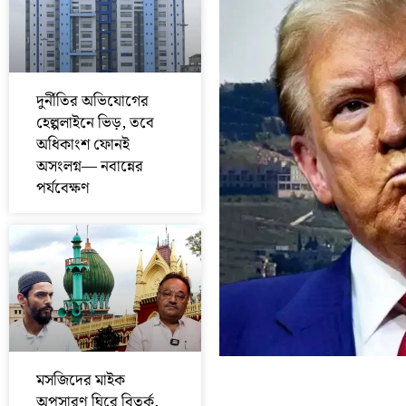
দুর্নীতির অভিযোগের
হেল্পলাইনে ভিড়, তবে
অধিকাংশ ফোনই
অসংলগ্ন— নবান্নের
পর্যবেক্ষণ
মসজিদের মাইক
অপসারণ ঘিরে বিতর্ক,