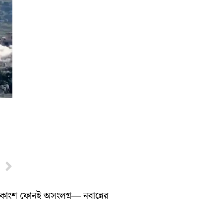
Next
ধিকাংশ ফোনই অসংলগ্ন— নবান্নের