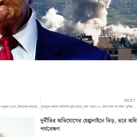
NEXT
তৃণমূলের ভরাডুবির জন্য আইপ্যাককেই দায়ী করলেন অনুব্রত মণ্ডল, বিস্ফোরক মন্তব্যে নতুন জল্পনা
গৃহবধূদের শ্রমের অর্থনৈতিক মূল্য রয়েছে, মাসে অন্তত ৩০ হাজার টাকা ধরা উচিত: সুপ্রিম কোর্ট
দুর্নীতির অভিযোগের হেল্পলাইনে ভিড়, তবে অ
পর্যবেক্ষণ