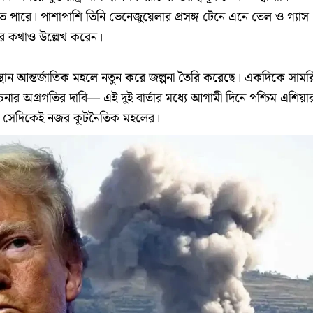
তে পারে। পাশাপাশি তিনি ভেনেজুয়েলার প্রসঙ্গ টেনে এনে তেল ও গ্যাস
ষ্ঠার কথাও উল্লেখ করেন।
স্থান আন্তর্জাতিক মহলে নতুন করে জল্পনা তৈরি করেছে। একদিকে সাম
োচনার অগ্রগতির দাবি— এই দুই বার্তার মধ্যে আগামী দিনে পশ্চিম এশিয়া
য়, সেদিকেই নজর কূটনৈতিক মহলের।