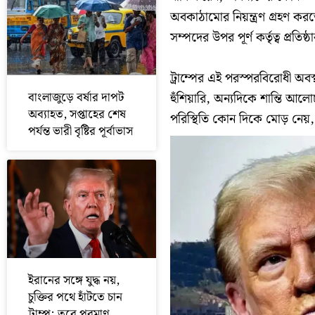
অবকাঠামোর নিয়ন্ত্রণ গ্রহণ কর
সম্পদের উপর পূর্ণ কর্তৃত্ব প্রতি
ট্রাম্পের এই পরস্পরবিরোধী অব
বাংলাজুড়ে বর্ষার দাপট
হুঁশিয়ারি, অন্যদিকে শান্তি আল
অব্যাহত, সপ্তাহের শেষ
পরিস্থিতি কোন দিকে মোড় নে
পর্যন্ত ভারী বৃষ্টির পূর্বাভাস
ইরানের সঙ্গে যুদ্ধ নয়,
চুক্তির পথে হাঁটতে চান
ট্রাম্প; তবে পরমাণু