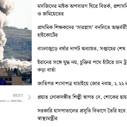
মসজিদের মাইক অপসারণ ঘিরে বিতর্ক, প্রশা
ও জমিয়েতের
প্রাথমিক শিক্ষকদের ‘সারপ্লাস’ বদলিতে অন্তর্বর্
হাইকোর্টের
বাংলাজুড়ে বর্ষার দাপট অব্যাহত, সপ্তাহের শেষ পর্য
ইরানের সঙ্গে যুদ্ধ নয়, চুক্তির পথে হাঁটতে চান ট্
কড়া বার্তা
জাতিগত শংসাপত্র যাচাইয়ে জোর নবান্ন, ১.২২ ল
Next
NEXT
প্রয়াত লোকসঙ্গীত শিল্পী স্বাগত দে, শোকের ছায
গৃহবধূদের শ্রমের অর্থনৈতিক মূল্য রয়েছে, মাসে অন্তত ৩০ হাজার টাকা ধরা উচিত: সুপ্রিম কোর্ট
সরকারি হাসপাতালের প্রসূতি বিভাগে তৈরি হবে ‘ব
স্বাস্থ্যমন্ত্রীর