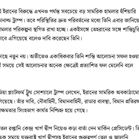
 ইরানের বিরুদ্ধে এখনও পর্যন্ত সবচেয়ে বড় সামরিক হামলার হুঁশিয়ারি
োনাল্ড ট্রাম্প। তবে পরিস্থিতির দ্রুত পরিবর্তনের মধ্যে তিনি এবার জানিয়
র পরিকল্পনা স্থগিত রাখা হচ্ছে। একইসঙ্গে তেহরানের সঙ্গে শান্তিচুক্
যভাবে এগিয়েছে বলেও দাবি করেছেন তিনি।
র কাছে নতুন নয়। অতীতেও একাধিকবার তিনি শান্তি আলোচনা সফল হওয়
ী সময়ে সেই আলোচনার অনেক ক্ষেত্রেই প্রত্যাশিত ফল মেলেনি বলে
য়া প্ল্যাটফর্ম ট্রুথ সোশ্যালে ট্রাম্প লেখেন, ইরানের সামরিক অবকাঠাম
েছে। তাঁর দাবি, নৌবাহিনী, বিমানবাহিনী, রাডার ব্যবস্থা, বিমান প্রতিরক্
সক্ষমতার সিংহভাগ কার্যত নিশ্চিহ্ন হয়ে গেছে।
েল রপ্তানি কেন্দ্র খার্গ দ্বীপ নিয়েও কড়া বার্তা দেন মার্কিন প্রেসিডেন্ট। ত
য়ে যুক্তরাষ্ট্র খার্গ দ্বীপসহ ইরানের গুরুত্বপূর্ণ তেল ও জ্বালানি