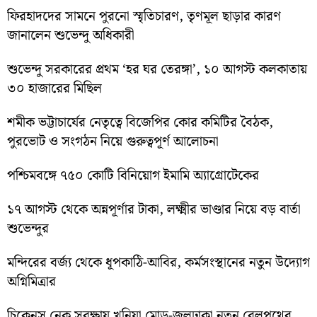
ফিরহাদদের সামনে পুরনো স্মৃতিচারণ, তৃণমূল ছাড়ার কারণ
জানালেন শুভেন্দু অধিকারী
শুভেন্দু সরকারের প্রথম ‘হর ঘর তেরঙ্গা’, ১০ আগস্ট কলকাতায়
৩০ হাজারের মিছিল
শমীক ভট্টাচার্যের নেতৃত্বে বিজেপির কোর কমিটির বৈঠক,
পুরভোট ও সংগঠন নিয়ে গুরুত্বপূর্ণ আলোচনা
পশ্চিমবঙ্গে ৭৫০ কোটি বিনিয়োগ ইমামি অ্যাগ্রোটেকের
১৭ আগস্ট থেকে অন্নপূর্ণার টাকা, লক্ষ্মীর ভাণ্ডার নিয়ে বড় বার্তা
শুভেন্দুর
মন্দিরের বর্জ্য থেকে ধূপকাঠি-আবির, কর্মসংস্থানের নতুন উদ্যোগ
অগ্নিমিত্রার
চিকেনস নেক সুরক্ষায় খুনিয়া মোড়-জলঢাকা নতুন রেলপথের