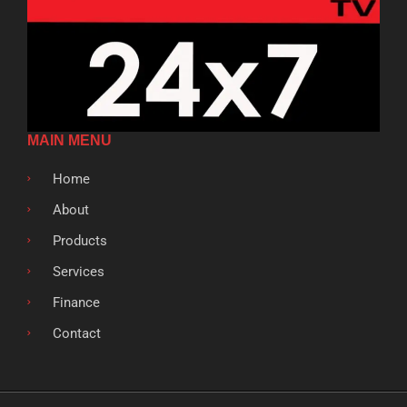
MAIN MENU
Home
About
Products
Services
Finance
Contact
F
T
G
L
S