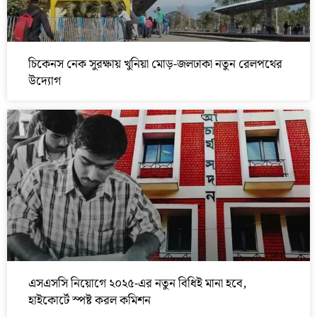
চিকেনস নেক সুরক্ষায় খুনিয়া মোড়-জলঢাকা নতুন রেলপথের
উদ্যোগ
এসএসসি নিয়োগে ২০২৫-এর নতুন বিধিই মানা হবে,
হাইকোর্টে স্পষ্ট করল কমিশন