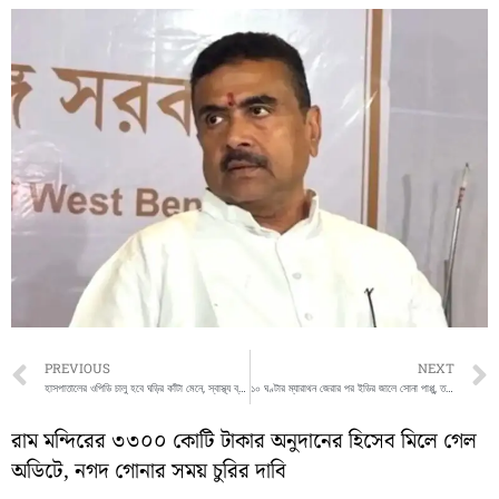
Prev
PREVIOUS
NEXT
হাসপাতালের ওপিডি চালু হবে ঘড়ির কাঁটা মেনে, স্বাস্থ্য ব্যবস্থায় ‘জিরো টলারেন্স’ বার্তা নতুন সরকারের
১০ ঘণ্টার ম্যারাথন জেরার পর ইডির জালে সোনা পাপ্পু, তথ্য গোপনের অভিযোগ
রাম মন্দিরের ৩৩০০ কোটি টাকার অনুদানের হিসেব মিলে গেল
অডিটে, নগদ গোনার সময় চুরির দাবি