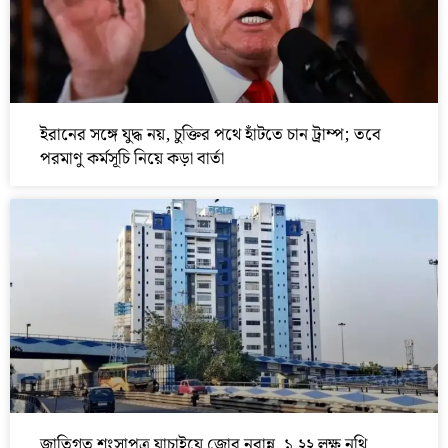
ইরানের সঙ্গে যুদ্ধ নয়, চুক্তির পথে হাঁটতে চান ট্রাম্প; তবে
পরমাণু কর্মসূচি নিয়ে কড়া বার্তা
জাতিগত শংসাপত্র যাচাইয়ে জোর নবান্ন, ১.২২ লক্ষ নথি