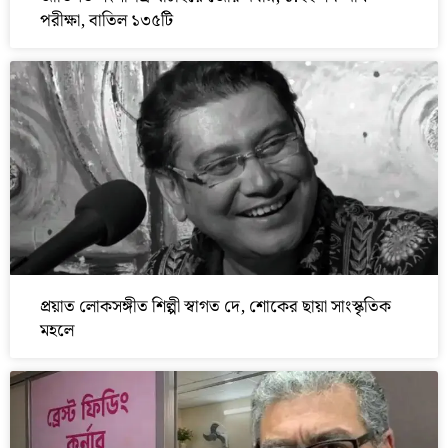
পরীক্ষা, বাতিল ১৩৫টি
প্রয়াত লোকসঙ্গীত শিল্পী স্বাগত দে, শোকের ছায়া সাংস্কৃতিক
মহলে