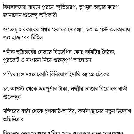
ফিরহাদদের সামনে পুরনো স্মৃতিচারণ, তৃণমূল ছাড়ার কারণ
জানালেন শুভেন্দু অধিকারী
শুভেন্দু সরকারের প্রথম ‘হর ঘর তেরঙ্গা’, ১০ আগস্ট কলকাতায়
৩০ হাজারের মিছিল
শমীক ভট্টাচার্যের নেতৃত্বে বিজেপির কোর কমিটির বৈঠক,
পুরভোট ও সংগঠন নিয়ে গুরুত্বপূর্ণ আলোচনা
পশ্চিমবঙ্গে ৭৫০ কোটি বিনিয়োগ ইমামি অ্যাগ্রোটেকের
১৭ আগস্ট থেকে অন্নপূর্ণার টাকা, লক্ষ্মীর ভাণ্ডার নিয়ে বড় বার্তা
শুভেন্দুর
মন্দিরের বর্জ্য থেকে ধূপকাঠি-আবির, কর্মসংস্থানের নতুন উদ্যোগ
অগ্নিমিত্রার
চিকেনস নেক সুরক্ষায় খুনিয়া মোড়-জলঢাকা নতুন রেলপথের