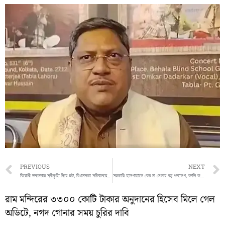
Prev
PREVIOUS
NEXT
বিরোধী দলনেতার স্বীকৃতি নিয়ে জট, বিধানসভা সচিবালয়ের চিঠিতে নতুন বিতর্ক
সরকারি হাসপাতালে বেড না মেলায় বড় পদক্ষেপ, বদলি কলকাতা মেডিক্যাল কলেজের সুপার
রাম মন্দিরের ৩৩০০ কোটি টাকার অনুদানের হিসেব মিলে গেল
অডিটে, নগদ গোনার সময় চুরির দাবি