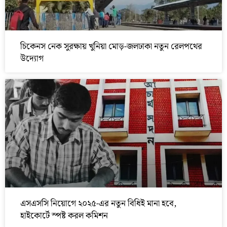
চিকেনস নেক সুরক্ষায় খুনিয়া মোড়-জলঢাকা নতুন রেলপথের
উদ্যোগ
এসএসসি নিয়োগে ২০২৫-এর নতুন বিধিই মানা হবে,
হাইকোর্টে স্পষ্ট করল কমিশন