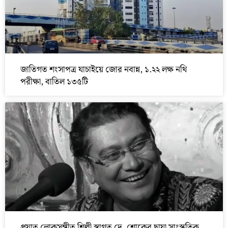
জাতিগত শংসাপত্র যাচাইয়ে জোর নবান্ন, ১.২২ লক্ষ নথি
পরীক্ষা, বাতিল ১৩৫টি
প্রয়াত লোকসঙ্গীত শিল্পী স্বাগত দে, শোকের ছায়া সাংস্কৃতিক