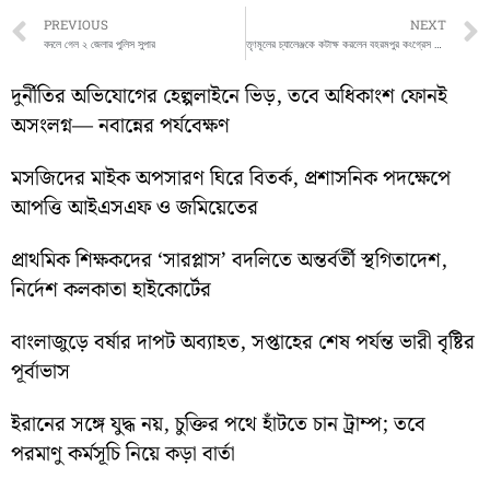
Prev
PREVIOUS
NEXT
বদলে গেল ২ জেলার পুলিস সুপার
তৃণমূলের চ্যালেঞ্জকে কটাক্ষ করলেন বহরমপুর কংগ্রেস সাংসদ অধীর চৌধুরী
দুর্নীতির অভিযোগের হেল্পলাইনে ভিড়, তবে অধিকাংশ ফোনই
অসংলগ্ন— নবান্নের পর্যবেক্ষণ
মসজিদের মাইক অপসারণ ঘিরে বিতর্ক, প্রশাসনিক পদক্ষেপে
আপত্তি আইএসএফ ও জমিয়েতের
প্রাথমিক শিক্ষকদের ‘সারপ্লাস’ বদলিতে অন্তর্বর্তী স্থগিতাদেশ,
নির্দেশ কলকাতা হাইকোর্টের
বাংলাজুড়ে বর্ষার দাপট অব্যাহত, সপ্তাহের শেষ পর্যন্ত ভারী বৃষ্টির
পূর্বাভাস
ইরানের সঙ্গে যুদ্ধ নয়, চুক্তির পথে হাঁটতে চান ট্রাম্প; তবে
পরমাণু কর্মসূচি নিয়ে কড়া বার্তা