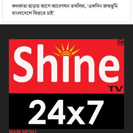
কলকাতা ছাড়ার আগে আবেগঘন তসলিমা, ‘একদিন জন্মভূমি
বাংলাদেশে ফিরতে চাই’
MAIN MENU