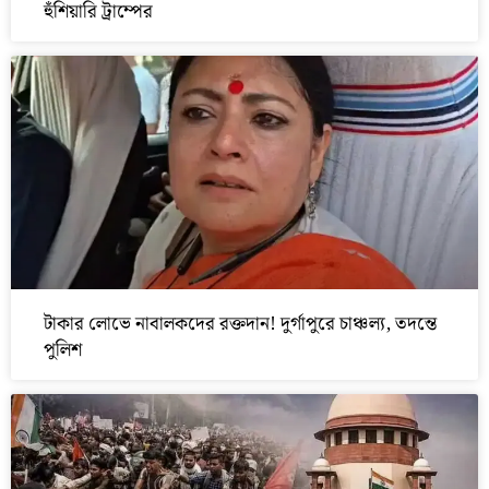
হুঁশিয়ারি ট্রাম্পের
টাকার লোভে নাবালকদের রক্তদান! দুর্গাপুরে চাঞ্চল্য, তদন্তে
পুলিশ