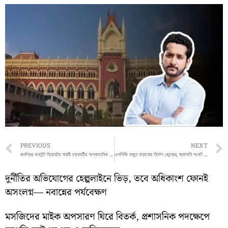
Prev
PREVIOUS
NEXT
জনপ্রিয় কনটেন্ট ক্রিয়েটর সায়নী চক্রবর্তীর অস্বাভাবিক মৃত্যু, শোকস্তব্ধ অনুরাগীরা
এলপিজি মজুত বাড়ানোর নির্দেশ কেন্দ্রের, জ্বালানি সংকট মোকাবিলায় তৎপর সরকার
দুর্নীতির অভিযোগের হেল্পলাইনে ভিড়, তবে অধিকাংশ ফোনই
অসংলগ্ন— নবান্নের পর্যবেক্ষণ
মসজিদের মাইক অপসারণ ঘিরে বিতর্ক, প্রশাসনিক পদক্ষেপে