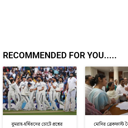
RECOMMENDED FOR YOU.....
বুমরাহ-হর্ষিতদের চোটে প্রশ্নের
মোদির ব্রেকফাস্ট 