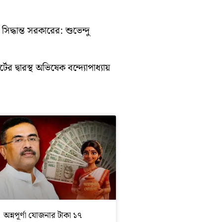
িদ্ধান্ত সরকারের: শুভেন্দু
ের দ্বারস্থ অভিষেক বন্দ্যোপাধ্যায়
অন্নপূর্ণা যোজনার টাকা ১৭