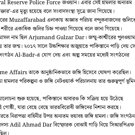
ral Reserve Police Force জওয়ান। এবার সেই হামলার অন্যতম
ক্তার’-এর মৃত্যু হয়েছে বলে সংবাদসংস্থা সূত্রে জানা গিয়েছে।
শ্মীরের Muzaffarabad এলাকায় অজ্ঞাত পরিচয় বন্দুকবাজদের গুলিত
র শরীরে একাধিক গুলির চিহ্ন পাওয়া গিয়েছে বলে জানা গিয়েছে।
র আসল নাম ছিল Arjumand Gulzar Dar। জম্মু-কাশ্মীরের পুলওয়াম
 তার জন্ম। ২০১৭ সালে উচ্চশিক্ষার অজুহাতে পাকিস্তানে পাড়ি দেয় স
্গি সংগঠন Al-Badr-এ যোগ দেয় এবং অল্প সময়ের মধ্যেই সংগঠনের
 Affairs তাকে আনুষ্ঠানিকভাবে জঙ্গি হিসেবে ঘোষণা করেছিল।
া হামলার পরিকল্পনা ও জঙ্গি নেটওয়ার্ক পরিচালনায় তার গুরুত্বপূর্ণ ভূমি
লোচনা শুরু হয়েছে, পাকিস্তানে আবারও কি সক্রিয় হয়ে উঠেছে
 গোষ্ঠী, যারা বেছে বেছে ভারতবিরোধী জঙ্গিদের নিশানা করছে।
ভারতে নিরাপত্তা বাহিনীর উপর অন্যতম ভয়াবহ জঙ্গি হামলা। জঙ্গি সংগঠন
্য Adil Ahmad Dar বিস্ফোরক বোঝাই গাড়ি নিয়ে সিআরপিএফ
ছিল।