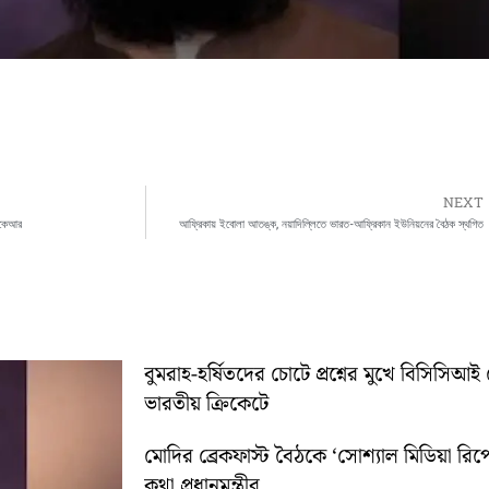
NEXT
েকেআর
আফ্রিকায় ইবোলা আতঙ্ক, নয়াদিল্লিতে ভারত-আফ্রিকান ইউনিয়নের বৈঠক স্থগিত
বুমরাহ-হর্ষিতদের চোটে প্রশ্নের মুখে বিসিসিআই 
ভারতীয় ক্রিকেটে
মোদির ব্রেকফাস্ট বৈঠকে ‘সোশ্যাল মিডিয়া রিপো
কথা প্রধানমন্ত্রীর