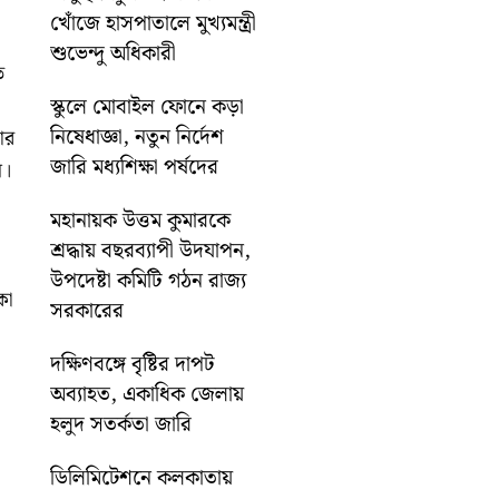
খোঁজে হাসপাতালে মুখ্যমন্ত্রী
শুভেন্দু অধিকারী
ে
স্কুলে মোবাইল ফোনে কড়া
নিষেধাজ্ঞা, নতুন নির্দেশ
ার
জারি মধ্যশিক্ষা পর্ষদের
ে।
মহানায়ক উত্তম কুমারকে
শ্রদ্ধায় বছরব্যাপী উদযাপন,
উপদেষ্টা কমিটি গঠন রাজ্য
কা
সরকারের
দক্ষিণবঙ্গে বৃষ্টির দাপট
অব্যাহত, একাধিক জেলায়
হলুদ সতর্কতা জারি
ডিলিমিটেশনে কলকাতায়