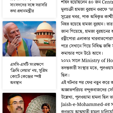
শহিদ হয়েছিলেন ৪০ জন Cent
সাংসদদের সঙ্গে সরাসরি
মূলচক্রী হামজা বুরহান ওরফে ‘ডা
কথা প্রধানমন্ত্রীর
সূত্রের খবর, পাক অধিকৃত কা
নিহত হয়েছে হামজা বুরহান। তা
জানা গিয়েছে, হামজা বুরহানে
রত্নীপোরা এলাকার খারবাতপোরায়
পরে সেখানে গিয়ে নিষিদ্ধ জঙ
কমান্ডার পদে উঠে আসে।
২০২২ সালে Ministry of Home
এসসি-এসটি সংরক্ষণে
তদন্তকারী সংস্থার মতে, পুলওয়াম
‘ক্রিমি লেয়ার’ নয়, সুপ্রিম
ছিল।
কোর্টে কেন্দ্রের স্পষ্ট
এই ঘটনার পর ফের নতুন করে আ
অবস্থান
অজ্ঞাতপরিচয় বন্দুকবাজদের সেই
উল্লেখ্য, পুলওয়ামা হামলা ছিল 
Jaish-e-Mohammed-এর সদস
কনভয়ে আত্মঘাতী হামলা চালিয়ে