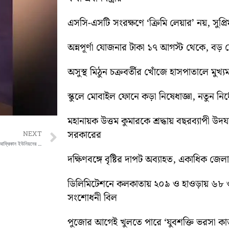
এসসি-এসটি সংরক্ষণে ‘ক্রিমি লেয়ার’ নয়, সুপ্রিম 
অন্নপূর্ণা যোজনার টাকা ১৭ আগস্ট থেকে, বড় ঘোষ
অসুস্থ মিঠুন চক্রবর্তীর খোঁজে হাসপাতালে মুখ্যমন্
স্কুলে মোবাইল ফোনে কড়া নিষেধাজ্ঞা, নতুন নির্দ
মহানায়ক উত্তম কুমারকে শ্রদ্ধায় বছরব্যাপী উদ
সরকারের
Next
NEXT
আফ্রিকায় ইবোলা আতঙ্ক, নয়াদিল্লিতে ভারত-আফ্রিকান ইউনিয়নের বৈঠক স্থগিত
দক্ষিণবঙ্গে বৃষ্টির দাপট অব্যাহত, একাধিক জেল
ডিলিমিটেশনে কলকাতায় ২০৯ ও হাওড়ায় ৬৮ 
সংশোধনী বিল
পুজোর আগেই খুলতে পারে ‘যুবশক্তি ভরসা কার্