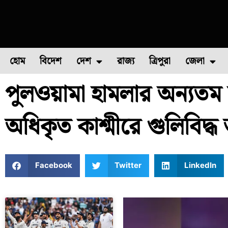
হোম
বিদেশ
দেশ
রাজ্য
ত্রিপুরা
জেলা
পুলওয়ামা হামলার অন্যতম 
ফুল চাষ
ফল চাষ
মাছ চাষ
উত্তর ২৪ পরগন
পোল্ট্রি চ
অধিকৃত কাশ্মীরে গুলিবিদ্ধ 
Facebook
Twitter
LinkedIn