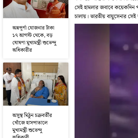
সেই হামলার জবাবে কয়েকদিন প
চালায়। ভারতীয় বায়ুসেনার সেই 
অন্নপূর্ণা যোজনার টাকা
১৭ আগস্ট থেকে, বড়
ঘোষণা মুখ্যমন্ত্রী শুভেন্দু
অধিকারীর
অসুস্থ মিঠুন চক্রবর্তীর
খোঁজে হাসপাতালে
মুখ্যমন্ত্রী শুভেন্দু
অধিকারী