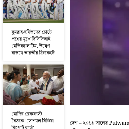
বুমরাহ-হর্ষিতদের চোটে
প্রশ্নের মুখে বিসিসিআই
মেডিক্যাল টিম, উদ্বেগ
বাড়ছে ভারতীয় ক্রিকেটে
মোদির ব্রেকফাস্ট
বৈঠকে ‘সোশ্যাল মিডিয়া
দেশ – ২০১৯ সালের Pulwama 
রিপোর্ট কার্ড’,