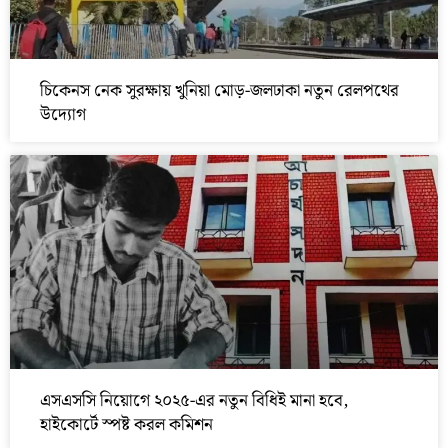
চিকেনস নেক সুরক্ষায় খুনিয়া মোড়-জলঢাকা নতুন রেলপথের
উদ্যোগ
এসএসসি নিয়োগে ২০২৫-এর নতুন বিধিই মানা হবে,
হাইকোর্টে স্পষ্ট করল কমিশন