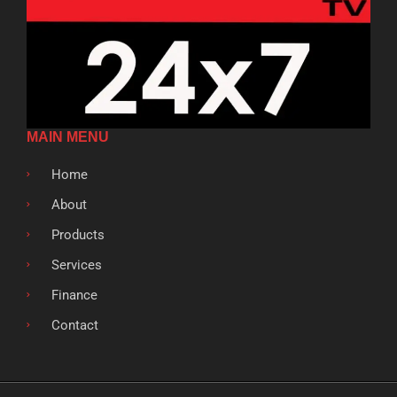
MAIN MENU
Home
About
Products
Services
Finance
Contact
F
T
G
L
S