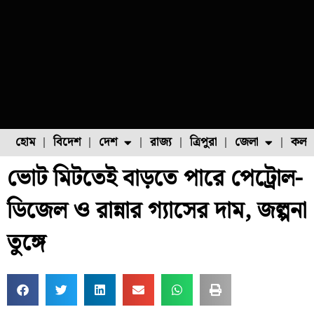
হোম
বিদেশ
দেশ
রাজ্য
ত্রিপুরা
জেলা
কলক
ভোট মিটতেই বাড়তে পারে পেট্রোল-
ফুল চাষ
ফল চাষ
মাছ চাষ
উত্তর ২৪ পরগনা
পোল্ট্রি চাষ
ডিজেল ও রান্নার গ্যাসের দাম, জল্পনা
তুঙ্গে