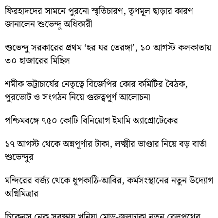
ফিরহাদদের সামনে পুরনো স্মৃতিচারণ, তৃণমূল ছাড়ার কারণ
জানালেন শুভেন্দু অধিকারী
শুভেন্দু সরকারের প্রথম ‘হর ঘর তেরঙ্গা’, ১০ আগস্ট কলকাতায়
৩০ হাজারের মিছিল
শমীক ভট্টাচার্যের নেতৃত্বে বিজেপির কোর কমিটির বৈঠক,
পুরভোট ও সংগঠন নিয়ে গুরুত্বপূর্ণ আলোচনা
পশ্চিমবঙ্গে ৭৫০ কোটি বিনিয়োগ ইমামি অ্যাগ্রোটেকের
১৭ আগস্ট থেকে অন্নপূর্ণার টাকা, লক্ষ্মীর ভাণ্ডার নিয়ে বড় বার্তা
শুভেন্দুর
মন্দিরের বর্জ্য থেকে ধূপকাঠি-আবির, কর্মসংস্থানের নতুন উদ্যোগ
অগ্নিমিত্রার
চিকেনস নেক সুরক্ষায় খুনিয়া মোড়-জলঢাকা নতুন রেলপথের