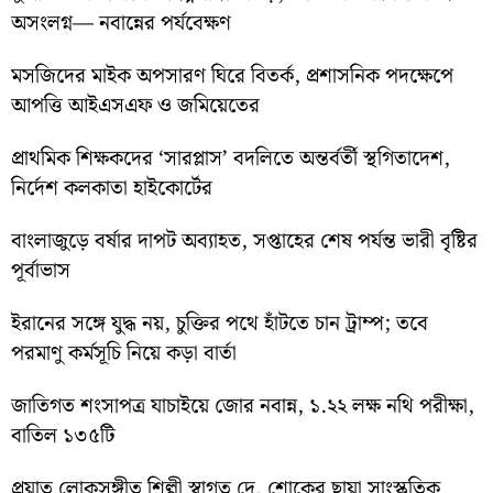
অসংলগ্ন— নবান্নের পর্যবেক্ষণ
মসজিদের মাইক অপসারণ ঘিরে বিতর্ক, প্রশাসনিক পদক্ষেপে
আপত্তি আইএসএফ ও জমিয়েতের
প্রাথমিক শিক্ষকদের ‘সারপ্লাস’ বদলিতে অন্তর্বর্তী স্থগিতাদেশ,
নির্দেশ কলকাতা হাইকোর্টের
বাংলাজুড়ে বর্ষার দাপট অব্যাহত, সপ্তাহের শেষ পর্যন্ত ভারী বৃষ্টির
পূর্বাভাস
ইরানের সঙ্গে যুদ্ধ নয়, চুক্তির পথে হাঁটতে চান ট্রাম্প; তবে
পরমাণু কর্মসূচি নিয়ে কড়া বার্তা
জাতিগত শংসাপত্র যাচাইয়ে জোর নবান্ন, ১.২২ লক্ষ নথি পরীক্ষা,
বাতিল ১৩৫টি
প্রয়াত লোকসঙ্গীত শিল্পী স্বাগত দে, শোকের ছায়া সাংস্কৃতিক