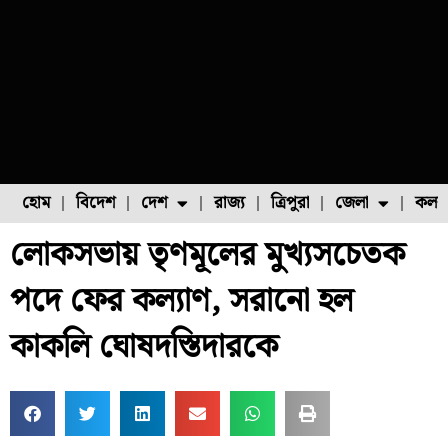
হোম
বিদেশ
দেশ
রাজ্য
ত্রিপুরা
জেলা
কলক
লোকসভায় তৃণমূলের মুখ্যসচেতক
ফুল চাষ
ফল চাষ
মাছ চাষ
উত্তর ২৪ পরগনা
পোল্ট্রি চাষ
পদে ফের কল্যাণ, সরানো হল
কাকলি ঘোষদস্তিদারকে