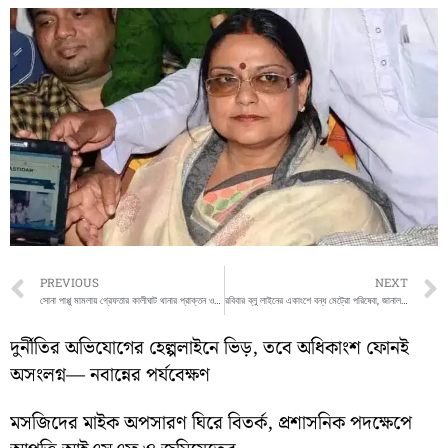
Prev
PREVIOUS
NEXT
সোনা পাপ্পু মামলায় গ্রেফতার কালীঘাট থানার প্রাক্তন ওসি শান্তনু সিনহা বিশ্বাস
রবিবার ব্লু লাইনের একাংশে বন্ধ মেট্রো পরিষেবা, জানাল কলকাতা মেট্রো
দুর্নীতির অভিযোগের হেল্পলাইনে ভিড়, তবে অধিকাংশ ফোনই
অসংলগ্ন— নবান্নের পর্যবেক্ষণ
মসজিদের মাইক অপসারণ ঘিরে বিতর্ক, প্রশাসনিক পদক্ষেপে