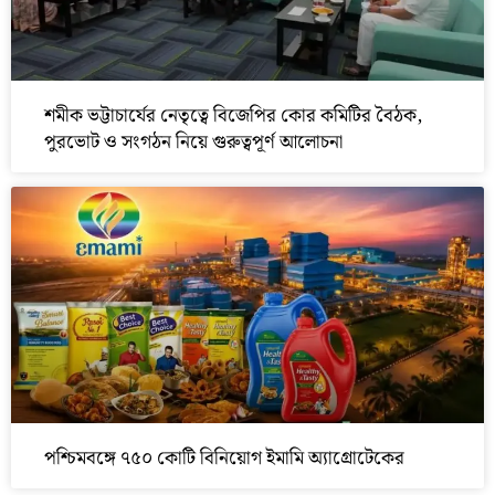
শমীক ভট্টাচার্যের নেতৃত্বে বিজেপির কোর কমিটির বৈঠক,
পুরভোট ও সংগঠন নিয়ে গুরুত্বপূর্ণ আলোচনা
পশ্চিমবঙ্গে ৭৫০ কোটি বিনিয়োগ ইমামি অ্যাগ্রোটেকের