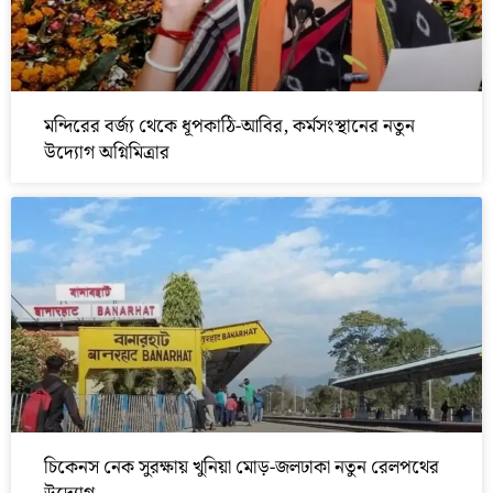
মন্দিরের বর্জ্য থেকে ধূপকাঠি-আবির, কর্মসংস্থানের নতুন
উদ্যোগ অগ্নিমিত্রার
চিকেনস নেক সুরক্ষায় খুনিয়া মোড়-জলঢাকা নতুন রেলপথের