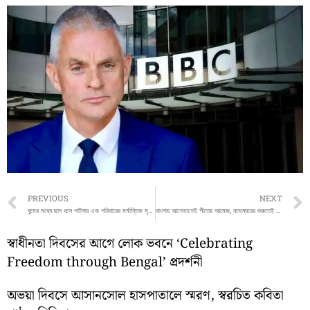
Prev
PREVIOUS
NEXT
ঘুমের মধ্যে ছাদ ধসে পাটনায় এক পরিবারের মর্মান্তিক মৃত্যু, ‘ইন্দিরা আবাস যোজনা’র বাড়ি নিয়েই উঠছে প্রশ্ন
বাংলায় আগেভাগেই শীতের আমেজ, নভেম্বরের শুরুতেই নামছে পারদ
স্বাধীনতা দিবসের আগে লোক ভবনে ‘Celebrating
Freedom through Bengal’ প্রদর্শনী
অভয়া দিবসে আসানসোল হাসপাতালে স্মরণ, স্বরচিত কবিতা