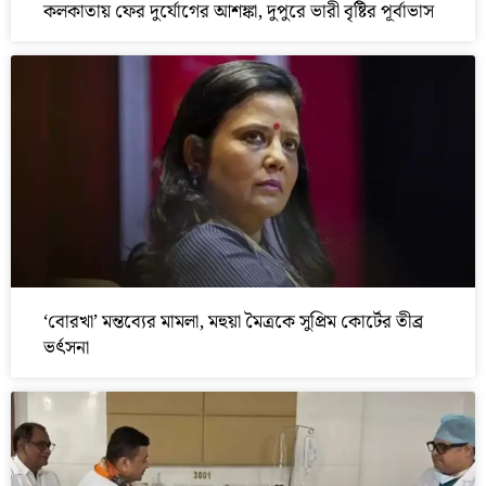
কলকাতায় ফের দুর্যোগের আশঙ্কা, দুপুরে ভারী বৃষ্টির পূর্বাভাস
‘বোরখা’ মন্তব্যের মামলা, মহুয়া মৈত্রকে সুপ্রিম কোর্টের তীব্র
ভর্ৎসনা