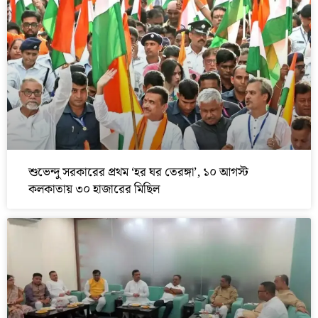
শুভেন্দু সরকারের প্রথম ‘হর ঘর তেরঙ্গা’, ১০ আগস্ট
কলকাতায় ৩০ হাজারের মিছিল