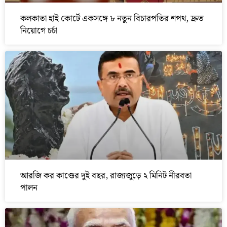
কলকাতা হাই কোর্টে একসঙ্গে ৮ নতুন বিচারপতির শপথ, দ্রুত
নিয়োগে চর্চা
আরজি কর কাণ্ডের দুই বছর, রাজ্যজুড়ে ২ মিনিট নীরবতা
পালন