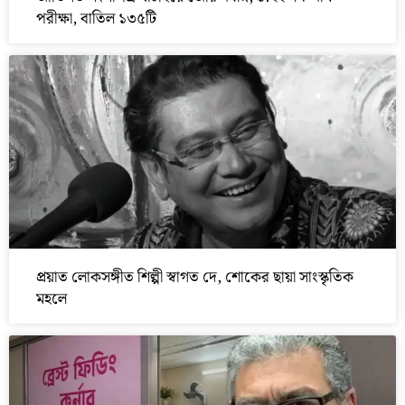
পরীক্ষা, বাতিল ১৩৫টি
প্রয়াত লোকসঙ্গীত শিল্পী স্বাগত দে, শোকের ছায়া সাংস্কৃতিক
মহলে