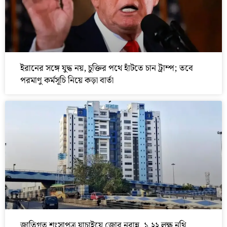
ইরানের সঙ্গে যুদ্ধ নয়, চুক্তির পথে হাঁটতে চান ট্রাম্প; তবে
পরমাণু কর্মসূচি নিয়ে কড়া বার্তা
জাতিগত শংসাপত্র যাচাইয়ে জোর নবান্ন, ১.২২ লক্ষ নথি