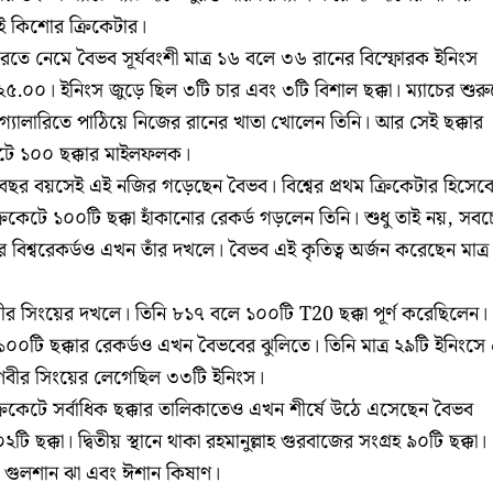
 কিশোর ক্রিকেটার।
 করতে নেমে বৈভব সূর্যবংশী মাত্র ১৬ বলে ৩৬ রানের বিস্ফোরক ইনিংস
২২৫.০০। ইনিংস জুড়ে ছিল ৩টি চার এবং ৩টি বিশাল ছক্কা। ম্যাচের শুর
গ্যালারিতে পাঠিয়ে নিজের রানের খাতা খোলেন তিনি। আর সেই ছক্কার
কেটে ১০০ ছক্কার মাইলফলক।
 বছর বয়সেই এই নজির গড়েছেন বৈভব। বিশ্বের প্রথম ক্রিকেটার হিসেব
েটে ১০০টি ছক্কা হাঁকানোর রেকর্ড গড়লেন তিনি। শুধু তাই নয়, সবচ
 বিশ্বরেকর্ডও এখন তাঁর দখলে। বৈভব এই কৃতিত্ব অর্জন করেছেন মাত্র
র সিংয়ের দখলে। তিনি ৮১৭ বলে ১০০টি T20 ছক্কা পূর্ণ করেছিলেন।
০০টি ছক্কার রেকর্ডও এখন বৈভবের ঝুলিতে। তিনি মাত্র ২৯টি ইনিংসে
ণবীর সিংয়ের লেগেছিল ৩৩টি ইনিংস।
কেটে সর্বাধিক ছক্কার তালিকাতেও এখন শীর্ষে উঠে এসেছেন বৈভব
টি ছক্কা। দ্বিতীয় স্থানে থাকা রহমানুল্লাহ গুরবাজের সংগ্রহ ৯০টি ছক্কা।
, গুলশান ঝা এবং ঈশান কিষাণ।