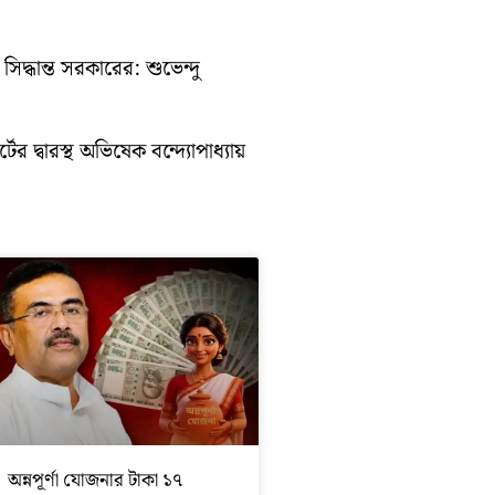
িদ্ধান্ত সরকারের: শুভেন্দু
ের দ্বারস্থ অভিষেক বন্দ্যোপাধ্যায়
অন্নপূর্ণা যোজনার টাকা ১৭