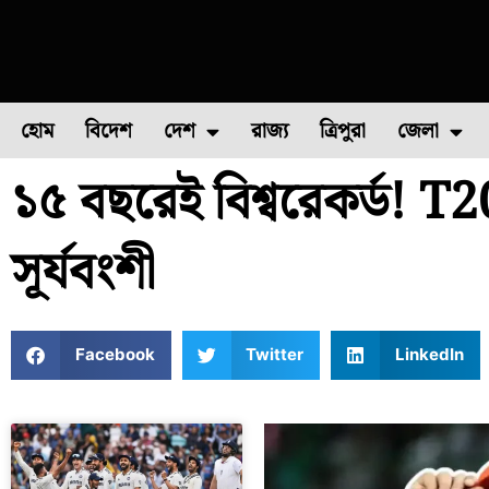
হোম
বিদেশ
দেশ
রাজ্য
ত্রিপুরা
জেলা
১৫ বছরেই বিশ্বরেকর্ড! T
ফুল চাষ
ফল চাষ
মাছ চাষ
উত্তর ২৪ পরগন
পোল্ট্রি চ
সূর্যবংশী
Facebook
Twitter
LinkedIn