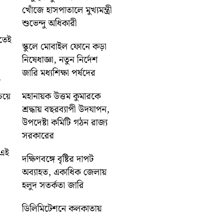
খোঁজে হাসপাতালে মুখ্যমন্ত্রী
শুভেন্দু অধিকারী
ুতেই
স্কুলে মোবাইল ফোনে কড়া
নিষেধাজ্ঞা, নতুন নির্দেশ
জারি মধ্যশিক্ষা পর্ষদের
ে
মহানায়ক উত্তম কুমারকে
েয়ে
শ্রদ্ধায় বছরব্যাপী উদযাপন,
উপদেষ্টা কমিটি গঠন রাজ্য
সরকারের
 এই
দক্ষিণবঙ্গে বৃষ্টির দাপট
অব্যাহত, একাধিক জেলায়
হলুদ সতর্কতা জারি
ডিলিমিটেশনে কলকাতায়