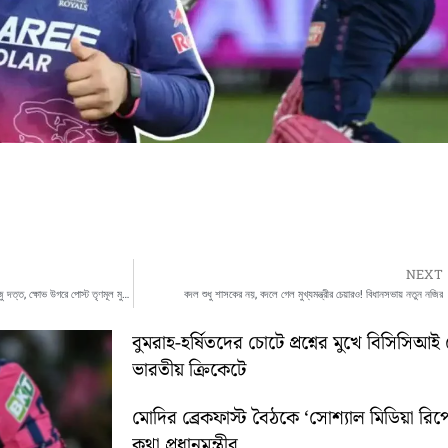
NEXT
বিজেপির প্রশংসার জেরে ৬ বছরের জন্য সাসপেন্ড ঋজু দত্ত, ক্ষোভ উগরে পোস্ট তৃণমূল মুখপাত্রের
বদল শুধু শাসকের নয়, বদলে গেল মুখ্যমন্ত্রীর চেয়ারও! বিধানসভায় নতুন নজির
বুমরাহ-হর্ষিতদের চোটে প্রশ্নের মুখে বিসিসিআই 
ভারতীয় ক্রিকেটে
মোদির ব্রেকফাস্ট বৈঠকে ‘সোশ্যাল মিডিয়া রিপো
কথা প্রধানমন্ত্রীর