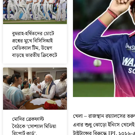
বুমরাহ-হর্ষিতদের চোটে
প্রশ্নের মুখে বিসিসিআই
মেডিক্যাল টিম, উদ্বেগ
বাড়ছে ভারতীয় ক্রিকেটে
খেলা – রাজস্থান রয়্যালসের তর
মোদির ব্রেকফাস্ট
এবার শুধু ঝোড়ো ইনিংস খেলেই
বৈঠকে ‘সোশ্যাল মিডিয়া
টাইটান্সের বিরুদ্ধে IPL ২০২৬-এ
রিপোর্ট কার্ড’,