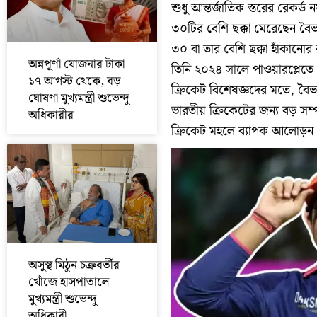
শুধু আন্তর্জাতিক স্তরের রেকর
৩০টির বেশি ছক্কা মেরেছেন বৈ
৩০ বা তার বেশি ছক্কা হাঁকানো
অন্নপূর্ণা যোজনার টাকা
তিনি ২০২৪ সালে পাওয়ারপ্লেতে 
১৭ আগস্ট থেকে, বড়
ক্রিকেট বিশেষজ্ঞদের মতে, বৈভব 
ঘোষণা মুখ্যমন্ত্রী শুভেন্দু
ভারতীয় ক্রিকেটের জন্য বড় সম
অধিকারীর
ক্রিকেট মহলে ব্যাপক আলোড়ন
অসুস্থ মিঠুন চক্রবর্তীর
খোঁজে হাসপাতালে
মুখ্যমন্ত্রী শুভেন্দু
অধিকারী