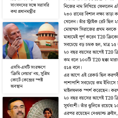
সাংসদদের সঙ্গে সরাসরি
নিজের নাম লিখিয়ে ফেললেন এই
কথা প্রধানমন্ত্রীর
২৩০ রানের বিশাল লক্ষ্য তাড়া
খেলেন। তাঁর স্ট্রাইক রেট ছিল 
মোহাম্মদ সিরাজের প্রথম বলকে 
মাধ্যমেই পূর্ণ করেন T20 ক্রি
সবচেয়ে বড় চমক হল, মাত্র ১৫
২০ বছর বয়সের আগেই T20 ক্রিক
কম বলে ১০০টি T20 ছক্কা মারার
এসসি-এসটি সংরক্ষণে
৫১৪ বলে।
‘ক্রিমি লেয়ার’ নয়, সুপ্রিম
এর আগে এই রেকর্ড ছিল করণবী
কোর্টে কেন্দ্রের স্পষ্ট
পাশাপাশি সবচেয়ে কম ইনিংসে ১
অবস্থান
মাইলফলক স্পর্শ করেছেন। কর
২০ বছর বয়সের আগেই T20 ক্রি
সূর্যবংশী। তাঁর ঝুলিতে রয়েছে ১০২
এরপর রয়েছেন দেওয়াল্ড ব্রুইস