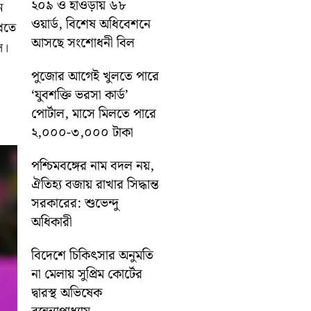
২০৯ ও হাওড়ায় ৬৮
ন
ওয়ার্ড, বিশেষ অধিবেশনে
লেতে
আসছে সংশোধনী বিল
ে।
পুজোর আগেই খুলতে পারে
‘যুবশক্তি ভরসা কার্ড’
পোর্টাল, মাসে মিলতে পারে
২,০০০-৩,০০০ টাকা
পশ্চিমবঙ্গের নাম বদল নয়,
ঐতিহ্য বজায় রাখার সিদ্ধান্ত
সরকারের: শুভেন্দু
অধিকারী
বিদেশে চিকিৎসার অনুমতি
না মেলায় সুপ্রিম কোর্টের
দ্বারস্থ অভিষেক