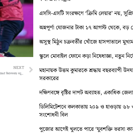
এসসি-এসটি সংরক্ষণে ‘ক্রিমি লেয়ার’ নয়, সুপ্রিম 
অন্নপূর্ণা যোজনার টাকা ১৭ আগস্ট থেকে, বড় ঘোষ
অসুস্থ মিঠুন চক্রবর্তীর খোঁজে হাসপাতালে মুখ্যমন্
স্কুলে মোবাইল ফোনে কড়া নিষেধাজ্ঞা, নতুন নির্দ
Next
NEXT
মহানায়ক উত্তম কুমারকে শ্রদ্ধায় বছরব্যাপী উদ
বদল শুধু শাসকের নয়, বদলে গেল মুখ্যমন্ত্রীর চেয়ারও! বিধানসভায় নতুন নজির
সরকারের
দক্ষিণবঙ্গে বৃষ্টির দাপট অব্যাহত, একাধিক জেল
ডিলিমিটেশনে কলকাতায় ২০৯ ও হাওড়ায় ৬৮ 
সংশোধনী বিল
পুজোর আগেই খুলতে পারে ‘যুবশক্তি ভরসা কার্