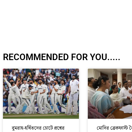
RECOMMENDED FOR YOU.....
বুমরাহ-হর্ষিতদের চোটে প্রশ্নের
মোদির ব্রেকফাস্ট 