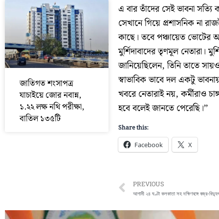
এ বার তাঁদের সেই ভাবনা সত্যি
সেখানে গিয়ে প্রশাসনিক না রাজন
কাছে। তবে পঞ্চায়েত ভোটের আগে
মুর্শিদাবাদের তৃণমূল নেতারা। ম
জানিয়েছিলেন, তিনি তাতে সায়ও
স্বাভাবিক ভাবে দল একটু ভাবনায়
জাতিগত শংসাপত্র
খবরে নেতারাই নয়, কর্মীরাও চাঙ
যাচাইয়ে জোর নবান্ন,
১.২২ লক্ষ নথি পরীক্ষা,
হবে বলেই জানতে পেরেছি।’’
বাতিল ১৩৫টি
Share this:
Facebook
X
Prev
PREVIOUS
আগামী ২৪ ঘণ্টা কলকাতা সহ দক্ষিণবঙ্গে বজ্র-বিদ্যুৎ