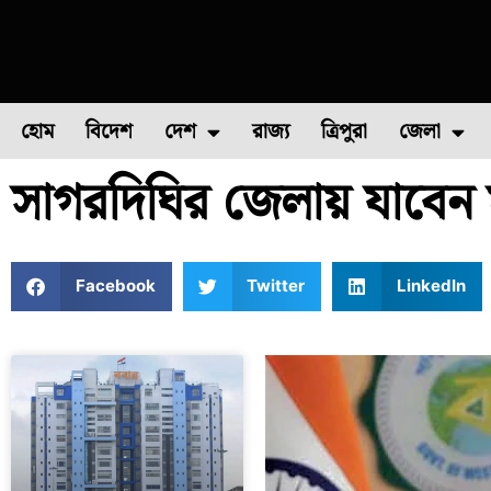
হোম
বিদেশ
দেশ
রাজ্য
ত্রিপুরা
জেলা
সাগরদিঘির জেলায় যাবেন ম
ফুল চাষ
ফল চাষ
মাছ চাষ
উত্তর ২৪ পরগন
পোল্ট্রি চ
Facebook
Twitter
LinkedIn