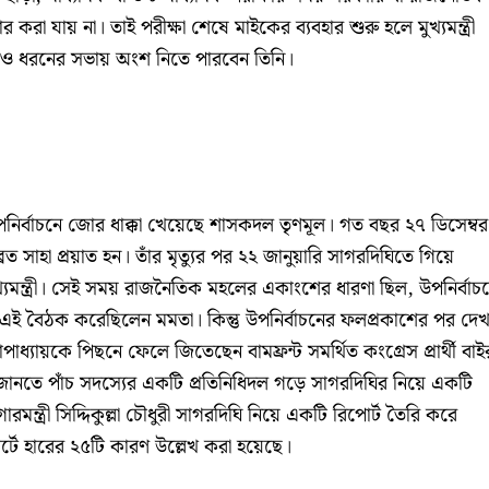
 করা যায় না। তাই পরীক্ষা শেষে মাইকের ব্যবহার শুরু হলে মুখ্যমন্ত্রী
োনও ধরনের সভায় অংশ নিতে পারবেন তিনি।
উপনির্বাচনে জোর ধাক্কা খেয়েছে শাসকদল তৃণমূল। গত বছর ২৭ ডিসেম্বর
ব্রত সাহা প্রয়াত হন। তাঁর মৃত্যুর পর ২২ জানুয়ারি সাগরদিঘিতে গিয়ে
যমন্ত্রী। সেই সময় রাজনৈতিক মহলের একাংশের ধারণা ছিল, উপনির্বাচ
এই বৈঠক করেছিলেন মমতা। কিন্তু উপনির্বাচনের ফলপ্রকাশের পর দেখ
্যোপাধ্যায়কে পিছনে ফেলে জিতেছেন বামফ্রন্ট সমর্থিত কংগ্রেস প্রার্থী বা
জানতে পাঁচ সদস্যের একটি প্রতিনিধিদল গড়ে সাগরদিঘির নিয়ে একটি
ারমন্ত্রী সিদ্দিকুল্লা চৌধুরী সাগরদিঘি নিয়ে একটি রিপোর্ট তৈরি করে
োর্টে হারের ২৫টি কারণ উল্লেখ করা হয়েছে।