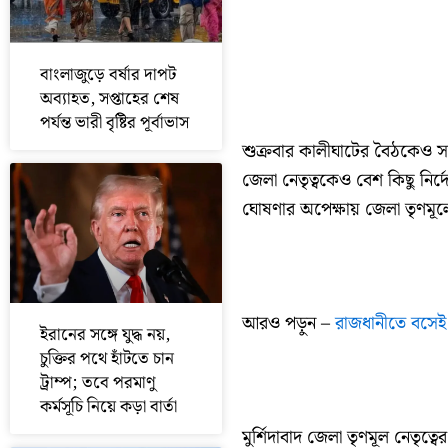
বাংলাজুড়ে বর্ষার দাপট
অব্যাহত, সপ্তাহের শেষ
পর্যন্ত ভারী বৃষ্টির পূর্বাভাস
শুক্রবার কালীঘাটের বৈঠকেও
জেলা নেতৃত্বকেও বেশ কিছু নির্
ঘোষণার অপেক্ষায় জেলা তৃণমূল
আরও পড়ুন –
রাজধানীতে বসেই 
ইরানের সঙ্গে যুদ্ধ নয়,
চুক্তির পথে হাঁটতে চান
ট্রাম্প; তবে পরমাণু
কর্মসূচি নিয়ে কড়া বার্তা
মুর্শিদাবাদ জেলা তৃণমূল নেতৃত্ব