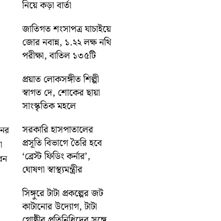
নিয়ে কড়া বার্তা
জাতিগত শংসাপত্র যাচাইয়ে
জোর নবান্ন, ১.২২ লক্ষ নথি
পরীক্ষা, বাতিল ১৩৫টি
প্রয়াত লোকসঙ্গীত শিল্পী
স্বাগত দে, শোকের ছায়া
সাংস্কৃতিক মহলে
সরকারি হাসপাতালের
নের
প্রসূতি বিভাগে তৈরি হবে
া
‘ব্রেস্ট ফিডিং কর্নার’,
ইরন
ঘোষণা স্বাস্থ্যমন্ত্রীর
সিঙ্গুরে টাটা প্রকল্পের জট
কাটানোর উদ্যোগ, টাটা
গোষ্ঠীর প্রতিনিধিদের সঙ্গে