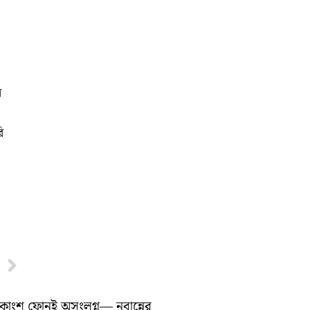
র
ি
Next
ধিকাংশ ফোনই অসংলগ্ন— নবান্নের