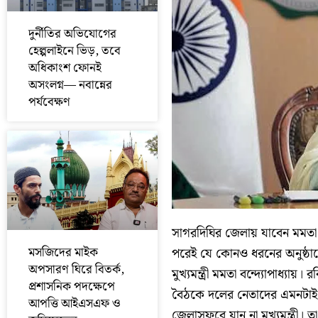
দুর্নীতির অভিযোগের
হেল্পলাইনে ভিড়, তবে
অধিকাংশ ফোনই
অসংলগ্ন— নবান্নের
পর্যবেক্ষণ
সাগরদিঘির জেলায় যাবেন মমতা তব
মসজিদের মাইক
পরেই যে কোনও ধরনের অনুষ্ঠান
অপসারণ ঘিরে বিতর্ক,
মুখ্যমন্ত্রী মমতা বন্দ্যোপাধ্যায়।
প্রশাসনিক পদক্ষেপে
বৈঠকে দলের নেতাদের এমনটাই জ
আপত্তি আইএসএফ ও
জেলাসফরে যান না মুখ্যমন্ত্রী। 