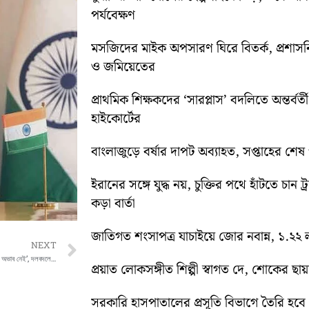
পর্যবেক্ষণ
মসজিদের মাইক অপসারণ ঘিরে বিতর্ক, প্রশা
ও জমিয়েতের
প্রাথমিক শিক্ষকদের ‘সারপ্লাস’ বদলিতে অন্তর্বর্
হাইকোর্টের
বাংলাজুড়ে বর্ষার দাপট অব্যাহত, সপ্তাহের শেষ পর্য
ইরানের সঙ্গে যুদ্ধ নয়, চুক্তির পথে হাঁটতে চান ট্
কড়া বার্তা
জাতিগত শংসাপত্র যাচাইয়ে জোর নবান্ন, ১.২২ ল
Next
NEXT
‘তৃণমূল নেতাদের থেকে দামি গাড়িতে চড়ি, কোনও অভাব নেই’, দলবদলের জল্পনায় খোঁচা বায়রনের
প্রয়াত লোকসঙ্গীত শিল্পী স্বাগত দে, শোকের ছায
সরকারি হাসপাতালের প্রসূতি বিভাগে তৈরি হবে ‘ব