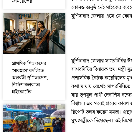
জমিয়েতের
কোনও অনুষ্ঠানেই মাইকের ব্যবহার
মুর্শিদাবাদ জেলায় এসে যে ক
মুর্শিদাবাদ জেলার সাগরদিঘির 
প্রাথমিক শিক্ষকদের
সাগরদিঘির বিধায়ক তথা মন্ত্রী সু
‘সারপ্লাস’ বদলিতে
অন্তর্বর্তী স্থগিতাদেশ,
প্রশাসনিক বৈঠক করেছিলেন মুখ্
নির্দেশ কলকাতা
কথা মাথায় রেখেই সাগরদিঘিতে 
হাইকোর্টের
যায় তৃণমূল প্রার্থী দেবাশিস বন্দ
বিশ্বাস। এর পরেই হারের কারণ 
রিপোর্ট তলব করেন মমতা। গ্রন্থাগ
মুখ্যমন্ত্রীকে দিয়েছেন। ওই রিপ