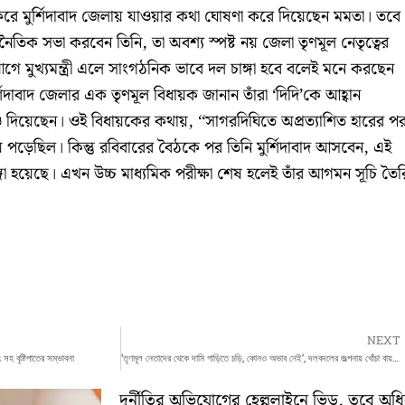
 করে মুর্শিদাবাদ জেলায় যাওয়ার কথা ঘোষণা করে দিয়েছেন মমতা। তবে
ৈতিক সভা করবেন তিনি, তা অবশ্য স্পষ্ট নয় জেলা তৃণমূল নেতৃত্বের
 মুখ্যমন্ত্রী এলে সাংগঠনিক ভাবে দল চাঙ্গা হবে বলেই মনে করছেন
ুর্শিদাবাদ জেলার এক তৃণমূল বিধায়ক জানান তাঁরা ‘দিদি’কে আহ্বান
 দিয়েছেন। ওই বিধায়কের কথায়, ‘‘সাগরদিঘিতে অপ্রত্যাশিত হারের প
 পড়েছিল। কিন্তু রবিবারের বৈঠকে পর তিনি মুর্শিদাবাদ আসবেন, এই
্গা হয়েছে। এখন উচ্চ মাধ্যমিক পরীক্ষা শেষ হলেই তাঁর আগমন সূচি তৈর
NEXT
 সহ বৃষ্টিপাতের সম্ভাবনা
‘তৃণমূল নেতাদের থেকে দামি গাড়িতে চড়ি, কোনও অভাব নেই’, দলবদলের জল্পনায় খোঁচা বায়রনের
দুর্নীতির অভিযোগের হেল্পলাইনে ভিড়, তবে অ