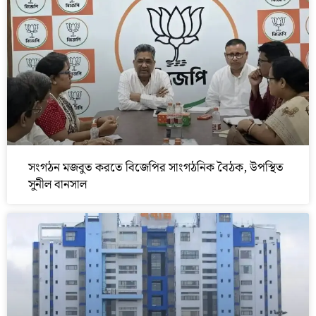
সংগঠন মজবুত করতে বিজেপির সাংগঠনিক বৈঠক, উপস্থিত
সুনীল বানসাল