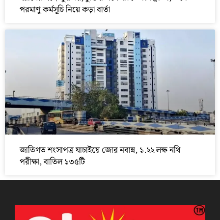
পরমাণু কর্মসূচি নিয়ে কড়া বার্তা
জাতিগত শংসাপত্র যাচাইয়ে জোর নবান্ন, ১.২২ লক্ষ নথি
পরীক্ষা, বাতিল ১৩৫টি