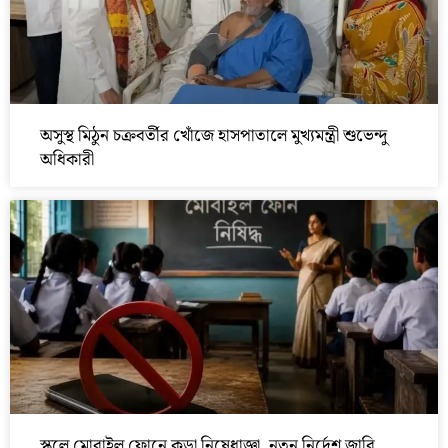
অসুস্থ মিঠুন চক্রবর্তীর খোঁজে হাসপাতালে মুখ্যমন্ত্রী শুভেন্দু
অধিকারী
স্কুলে মোবাইল ফোনে কড়া নিষেধাজ্ঞা, নতুন নির্দেশ জারি