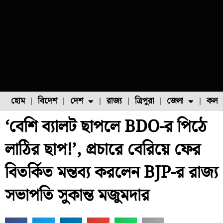
হোম
বিদেশ
দেশ
রাজ্য
ত্রিপুরা
জেলা
কলক
‘বেশি ব্যালট ছাপলে BDO-র পিঠে
ফুল চাষ
ফল চাষ
মাছ চাষ
উত্তর ২৪ পরগনা
পোল্ট্রি চাষ
লাঠির ছাপ!’, প্রচারে বেরিয়ে ফের
বিতর্কিত মন্তব্য করলেন BJP-র রাজ্য
সভাপতি সুকান্ত মজুমদার