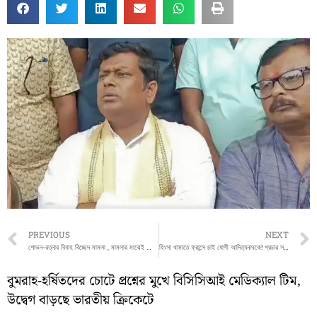
Prev
PREVIOUS
NEXT
শোভন-রত্নার বিবাহ বিচ্ছেদ মামলা , মামলার মাঝেই কোর্ট চত্বরে তুমুল বাক-বিতণ্ডা রত্না-শোভনের
হিংসা থামাতে ফ্রান্সে চাই যোগী আদিত্যনাথকে! প্রচার সমাজমাধ্যমে,
বুমরাহ-হর্ষিতদের চোটে প্রশ্নের মুখে বিসিসিআই মেডিক্যাল টিম,
উদ্বেগ বাড়ছে ভারতীয় ক্রিকেটে