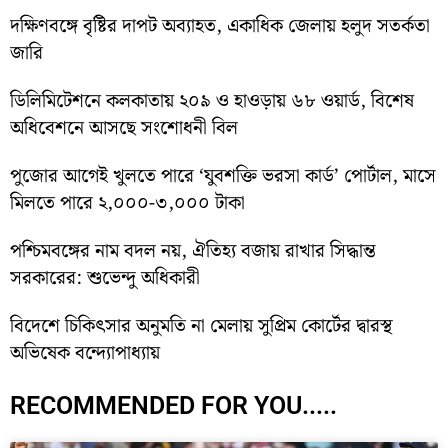
দক্ষিণবঙ্গে বৃষ্টির দাপট অব্যাহত, একাধিক জেলায় হলুদ সতর্কতা
জারি
ডিলিমিটেশনে কলকাতায় ২০৯ ও হাওড়ায় ৬৮ ওয়ার্ড, বিশেষ
অধিবেশনে আসছে সংশোধনী বিল
পুজোর আগেই খুলতে পারে ‘যুবশক্তি ভরসা কার্ড’ পোর্টাল, মাসে
মিলতে পারে ২,০০০-৩,০০০ টাকা
পশ্চিমবঙ্গের নাম বদল নয়, ঐতিহ্য বজায় রাখার সিদ্ধান্ত
সরকারের: শুভেন্দু অধিকারী
বিদেশে চিকিৎসার অনুমতি না মেলায় সুপ্রিম কোর্টের দ্বারস্থ
অভিষেক বন্দ্যোপাধ্যায়
RECOMMENDED FOR YOU.....