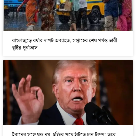
বাংলাজুড়ে বর্ষার দাপট অব্যাহত, সপ্তাহের শেষ পর্যন্ত ভারী
বৃষ্টির পূর্বাভাস
ইরানের সঙ্গে যুদ্ধ নয়, চুক্তির পথে হাঁটতে চান ট্রাম্প; তবে