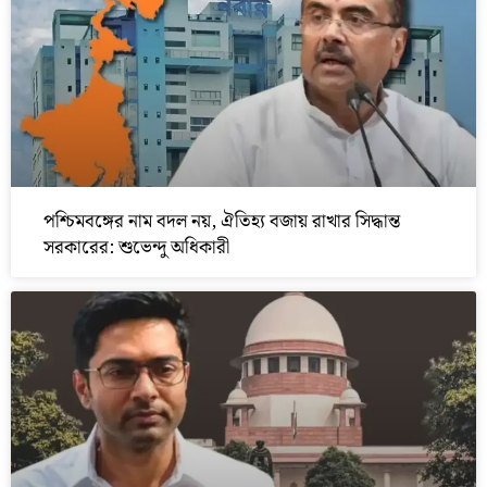
পশ্চিমবঙ্গের নাম বদল নয়, ঐতিহ্য বজায় রাখার সিদ্ধান্ত
সরকারের: শুভেন্দু অধিকারী