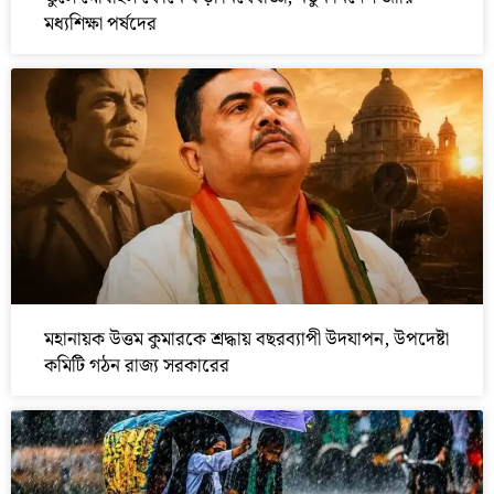
মধ্যশিক্ষা পর্ষদের
মহানায়ক উত্তম কুমারকে শ্রদ্ধায় বছরব্যাপী উদযাপন, উপদেষ্টা
কমিটি গঠন রাজ্য সরকারের