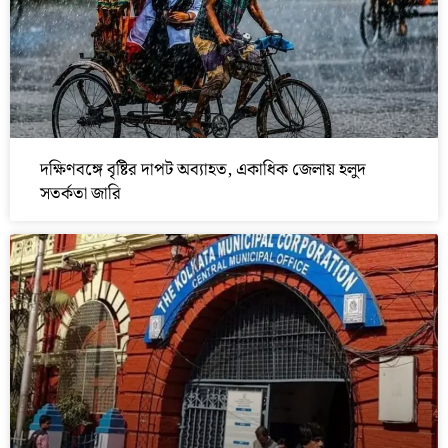
দক্ষিণবঙ্গে বৃষ্টির দাপট অব্যাহত, একাধিক জেলায় হলুদ
সতর্কতা জারি