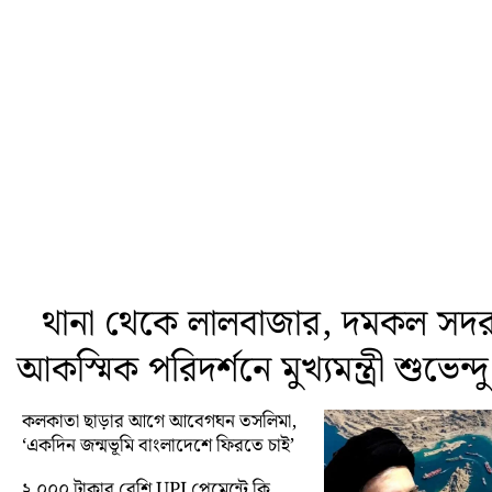
থানা থেকে লালবাজার, দমকল সদর 
আকস্মিক পরিদর্শনে মুখ্যমন্ত্রী শুভেন্
কলকাতা ছাড়ার আগে আবেগঘন তসলিমা,
‘একদিন জন্মভূমি বাংলাদেশে ফিরতে চাই’
২,০০০ টাকার বেশি UPI পেমেন্টে কি