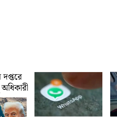
দপ্তরে
দু অধিকারী