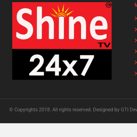
© Copyrights 2018. All rights reserved. Designed by GTI De