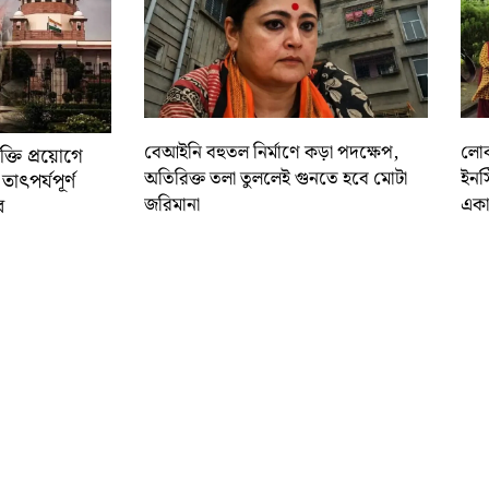
বেআইনি বহুতল নির্মাণে কড়া পদক্ষেপ,
লোকস
্তি প্রয়োগে
অতিরিক্ত তলা তুললেই গুনতে হবে মোটা
ইনস
াৎপর্যপূর্ণ
জরিমানা
একা
র