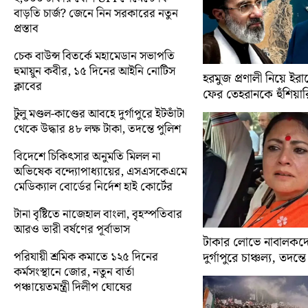
বাড়তি চার্জ? জেনে নিন সরকারের নতুন
প্রস্তাব
চেক বাউন্স বিতর্কে মহামেডান সভাপতি
হুমায়ুন কবীর, ১৫ দিনের আইনি নোটিস
হরমুজ প্রণালী নিয়ে ইরানে
ক্লাবের
ফের তেহরানকে হুঁশিয়ারি 
টুলু মণ্ডল-কাণ্ডের আবহে দুর্গাপুরে ইটভাঁটা
থেকে উদ্ধার ৪৮ লক্ষ টাকা, তদন্তে পুলিশ
বিদেশে চিকিৎসার অনুমতি মিলল না
অভিষেক বন্দ্যোপাধ্যায়ের, এসএসকেএমে
মেডিক্যাল বোর্ডের নির্দেশ হাই কোর্টের
টানা বৃষ্টিতে নাজেহাল বাংলা, বৃহস্পতিবার
আরও ভারী বর্ষণের পূর্বাভাস
টাকার লোভে নাবালকদে
পরিযায়ী শ্রমিক কমাতে ১২৫ দিনের
দুর্গাপুরে চাঞ্চল্য, তদন্ত
কর্মসংস্থানে জোর, নতুন বার্তা
পঞ্চায়েতমন্ত্রী দিলীপ ঘোষের