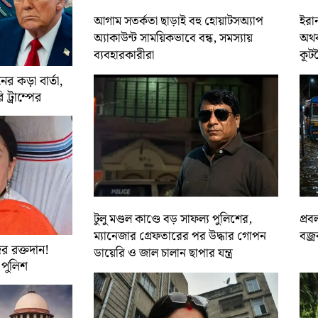
আগাম সতর্কতা ছাড়াই বহু হোয়াটসঅ্যাপ
ইরান
অ্যাকাউন্ট সাময়িকভাবে বন্ধ, সমস্যায়
অথবা
ব্যবহারকারীরা
কূট
র কড়া বার্তা,
ট্রাম্পের
টুলু মণ্ডল কাণ্ডে বড় সাফল্য পুলিশের,
প্রব
ম্যানেজার গ্রেফতারের পর উদ্ধার গোপন
বজ্র
র রক্তদান!
ডায়েরি ও জাল চালান ছাপার যন্ত্র
ে পুলিশ