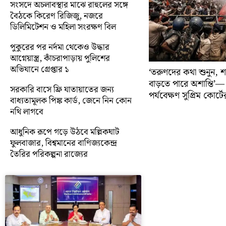
সংসদে অচলাবস্থার মাঝে রাহুলের সঙ্গে
বৈঠকে কিরেণ রিজিজু, নজরে
ডিলিমিটেশন ও মহিলা সংরক্ষণ বিল
পুকুরের পর নর্দমা থেকেও উদ্ধার
আগ্নেয়াস্ত্র, কাঁচরাপাড়ায় পুলিশের
অভিযানে গ্রেপ্তার ১
‘তরুণদের কথা শুনুন, শক
বাড়তে পারে অশান্তি’— ত
সরকারি বাসে ফ্রি যাতায়াতের জন্য
পর্যবেক্ষণ সুপ্রিম কোর্টে
বাধ্যতামূলক পিঙ্ক কার্ড, জেনে নিন কোন
নথি লাগবে
আধুনিক রূপে গড়ে উঠবে মল্লিকঘাট
ফুলবাজার, বিশ্বমানের বাণিজ্যকেন্দ্র
তৈরির পরিকল্পনা রাজ্যের