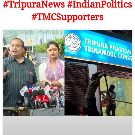
#TripuraNews #IndianPolitics
#TMCSupporters