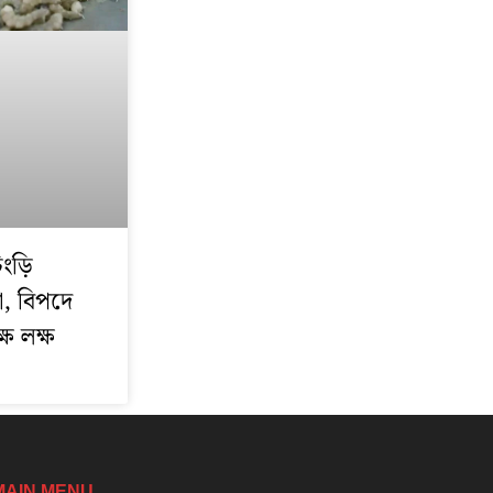
িংড়ি
া, বিপদে
্ষ লক্ষ
MAIN MENU