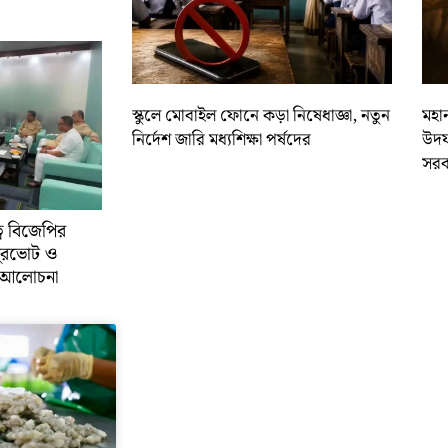
স্কুলে মোবাইল ফোনে কড়া নিষেধাজ্ঞা, নতুন
মহান
নির্দেশ জারি মধ্যশিক্ষা পর্ষদের
উদয
সরক
্বে বিজেপির
ুরভোট ও
্ণ আলোচনা