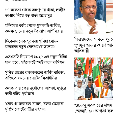
১৭ আগস্ট থেকে অন্নপূর্ণার টাকা, লক্ষ্মীর
ভাণ্ডার নিয়ে বড় বার্তা শুভেন্দুর
মন্দিরের বর্জ্য থেকে ধূপকাঠি-আবির,
কর্মসংস্থানের নতুন উদ্যোগ অগ্নিমিত্রার
ফিরহাদদের সামনে পুরনো
চিকেনস নেক সুরক্ষায় খুনিয়া মোড়-
তৃণমূল ছাড়ার কারণ জান
জলঢাকা নতুন রেলপথের উদ্যোগ
অধিকারী
এসএসসি নিয়োগে ২০২৫-এর নতুন বিধিই
মানা হবে, হাইকোর্টে স্পষ্ট করল কমিশন
সুমিত রায়ের রক্ষাকবচের আর্জি খারিজ,
বাড়িতে সমনের নোটিস সিআইডির
কলকাতায় ফের দুর্যোগের আশঙ্কা, দুপুরে
ভারী বৃষ্টির পূর্বাভাস
‘বোরখা’ মন্তব্যের মামলা, মহুয়া মৈত্রকে
শুভেন্দু সরকারের প্রথম
সুপ্রিম কোর্টের তীব্র ভর্ৎসনা
তেরঙ্গা’, ১০ আগস্ট 