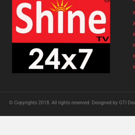
© Copyrights 2018. All rights reserved. Designed by GTI De