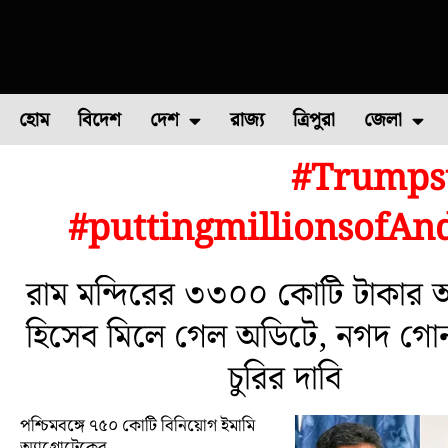
হোম
বিদেশ
দেশ
রাজ্য
ত্রিপুরা
জেলা
#Trumpst
ফুল চাষ
ফল চাষ
মাছ চাষ
উত্তর ২৪ পরগন
পোল্ট্রি চ
#puttingmillionsofAn
রাম মন্দিরের ৩৩০০ কোটি টাকার অ
হিসেব মিলে গেল অডিটে, নগদ গো
চুরির দাবি
পশ্চিমবঙ্গে ৭৫০ কোটি বিনিয়োগ ইমামি
অ্যাগ্রোটেকের