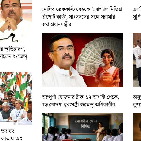
মোদির ব্রেকফাস্ট বৈঠকে ‘সোশ্যাল মিডিয়া
এসসি
রিপোর্ট কার্ড’, সাংসদদের সঙ্গে সরাসরি
সুপ্
কথা প্রধানমন্ত্রীর
 স্মৃতিচারণ,
ালেন শুভেন্দু
অন্নপূর্ণা যোজনার টাকা ১৭ আগস্ট থেকে,
অসুস
বড় ঘোষণা মুখ্যমন্ত্রী শুভেন্দু অধিকারীর
মুখ্
 ‘হর ঘর
কলকাতায় ৩০