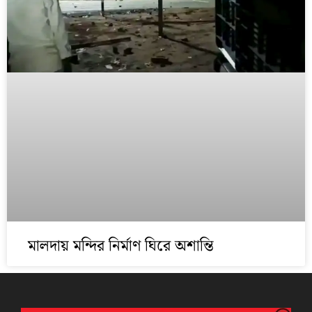
মালদায় মন্দির নির্মাণ ঘিরে অশান্তি