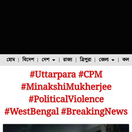
হোম
বিদেশ
দেশ
রাজ্য
ত্রিপুরা
জেলা
কলক
#Uttarpara #CPM
ফুল চাষ
ফল চাষ
মাছ চাষ
উত্তর ২৪ পরগনা
পোল্ট্রি চাষ
#MinakshiMukherjee
#PoliticalViolence
#WestBengal #BreakingNews