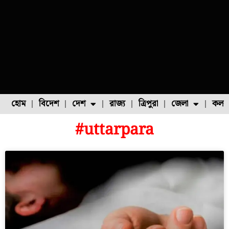
হোম
বিদেশ
দেশ
রাজ্য
ত্রিপুরা
জেলা
কলক
#uttarpara
ফুল চাষ
ফল চাষ
মাছ চাষ
উত্তর ২৪ পরগনা
পোল্ট্রি চাষ