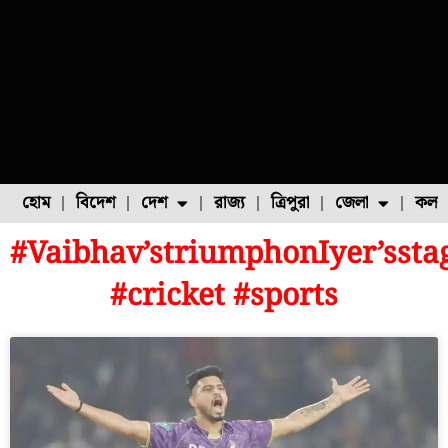
হোম
বিদেশ
দেশ
রাজ্য
ত্রিপুরা
জেলা
কলক
#Vaibhav’striumphonIyer’ssta
ফুল চাষ
ফল চাষ
মাছ চাষ
উত্তর ২৪ পরগনা
পোল্ট্রি চাষ
#cricket #sports