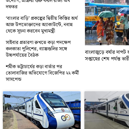
উদ্যোগ, প্রক্রিয়া শুরু করল রাজ্য অর্থ
দফতর
‘বাংলার বাড়ি’ প্রকল্পের দ্বিতীয় কিস্তির অর্থ
আজ উপভোক্তাদের অ্যাকাউন্টে, নবান্ন
থেকে সূচনা করবেন মুখ্যমন্ত্রী
সাইবার প্রতারণা রুখতে কড়া পদক্ষেপ
কলকাতা পুলিশের, ব্যাঙ্কগুলির সঙ্গে
বাংলাজুড়ে বর্ষার দাপট 
উচ্চপর্যায়ের বৈঠক
সপ্তাহের শেষ পর্যন্ত ভারী 
শমীক ভট্টাচার্যের কড়া বার্তার পর
তোলাবাজির অভিযোগে বিজেপির ২২ কর্মী
সাসপেন্ড