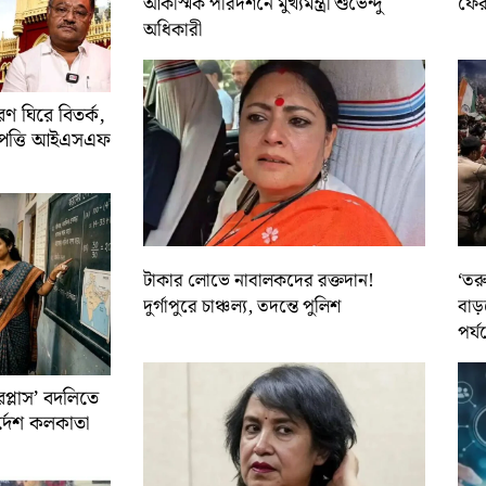
আকস্মিক পরিদর্শনে মুখ্যমন্ত্রী শুভেন্দু
ফের 
অধিকারী
 ঘিরে বিতর্ক,
আপত্তি আইএসএফ
টাকার লোভে নাবালকদের রক্তদান!
‘তর
দুর্গাপুরে চাঞ্চল্য, তদন্তে পুলিশ
বাড়
পর্য
রপ্লাস’ বদলিতে
নির্দেশ কলকাতা