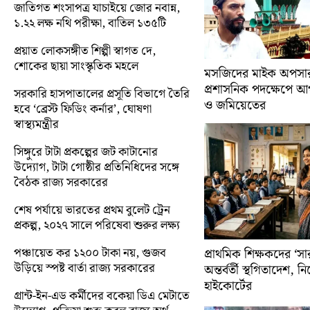
জাতিগত শংসাপত্র যাচাইয়ে জোর নবান্ন,
১.২২ লক্ষ নথি পরীক্ষা, বাতিল ১৩৫টি
প্রয়াত লোকসঙ্গীত শিল্পী স্বাগত দে,
শোকের ছায়া সাংস্কৃতিক মহলে
মসজিদের মাইক অপসারণ
প্রশাসনিক পদক্ষেপে 
সরকারি হাসপাতালের প্রসূতি বিভাগে তৈরি
ও জমিয়েতের
হবে ‘ব্রেস্ট ফিডিং কর্নার’, ঘোষণা
স্বাস্থ্যমন্ত্রীর
সিঙ্গুরে টাটা প্রকল্পের জট কাটানোর
উদ্যোগ, টাটা গোষ্ঠীর প্রতিনিধিদের সঙ্গে
বৈঠক রাজ্য সরকারের
শেষ পর্যায়ে ভারতের প্রথম বুলেট ট্রেন
প্রকল্প, ২০২৭ সালে পরিষেবা শুরুর লক্ষ্য
পঞ্চায়েত কর ১২০০ টাকা নয়, গুজব
প্রাথমিক শিক্ষকদের ‘সা
উড়িয়ে স্পষ্ট বার্তা রাজ্য সরকারের
অন্তর্বর্তী স্থগিতাদেশ, 
হাইকোর্টের
গ্রান্ট-ইন-এড কর্মীদের বকেয়া ডিএ মেটাতে