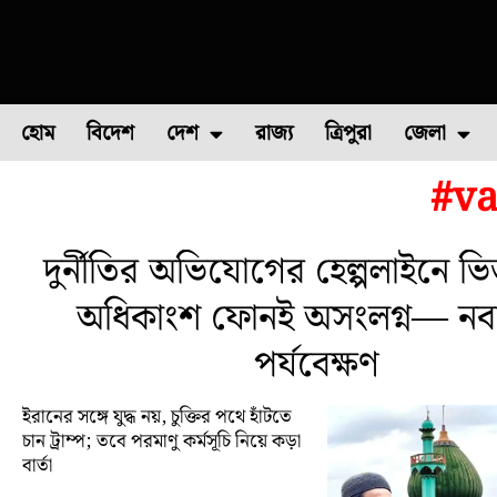
হোম
বিদেশ
দেশ
রাজ্য
ত্রিপুরা
জেলা
#va
ফুল চাষ
ফল চাষ
মাছ চাষ
উত্তর ২৪ পরগন
পোল্ট্রি চ
দুর্নীতির অভিযোগের হেল্পলাইনে ভি
অধিকাংশ ফোনই অসংলগ্ন— নবান
পর্যবেক্ষণ
ইরানের সঙ্গে যুদ্ধ নয়, চুক্তির পথে হাঁটতে
চান ট্রাম্প; তবে পরমাণু কর্মসূচি নিয়ে কড়া
বার্তা