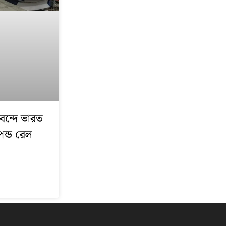
বন্দে ভারত
েন্ড রেল