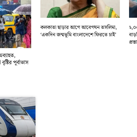
কলকাতা ছাড়ার আগে আবেগঘন তসলিমা,
২,০
‘একদিন জন্মভূমি বাংলাদেশে ফিরতে চাই’
বাড
প্রস্
অব্যাহত,
বৃষ্টির পূর্বাভাস