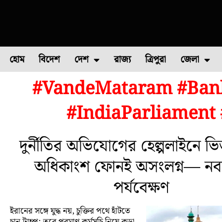
হোম
বিদেশ
দেশ
রাজ্য
ত্রিপুরা
জেলা
#VandeMataram #Bank
ফুল চাষ
ফল চাষ
মাছ চাষ
উত্তর ২৪ পরগন
পোল্ট্রি চ
#IndiaParliamen
দুর্নীতির অভিযোগের হেল্পলাইনে ভি
অধিকাংশ ফোনই অসংলগ্ন— নবান
পর্যবেক্ষণ
ইরানের সঙ্গে যুদ্ধ নয়, চুক্তির পথে হাঁটতে
চান ট্রাম্প; তবে পরমাণু কর্মসূচি নিয়ে কড়া