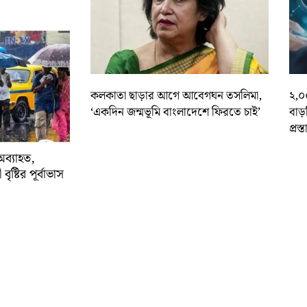
কলকাতা ছাড়ার আগে আবেগঘন তসলিমা,
২,০
‘একদিন জন্মভূমি বাংলাদেশে ফিরতে চাই’
বাড
প্রস্
অব্যাহত,
বৃষ্টির পূর্বাভাস