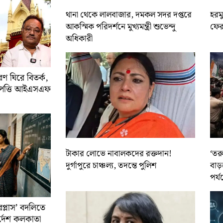
থানা থেকে লালবাজার, দমকল সদর দপ্তরে
হরমু
আকস্মিক পরিদর্শনে মুখ্যমন্ত্রী শুভেন্দু
ফের 
অধিকারী
 ঘিরে বিতর্ক,
আপত্তি আইএসএফ
টাকার লোভে নাবালকদের রক্তদান!
‘তর
দুর্গাপুরে চাঞ্চল্য, তদন্তে পুলিশ
বাড়
পর্য
রপ্লাস’ বদলিতে
নির্দেশ কলকাতা