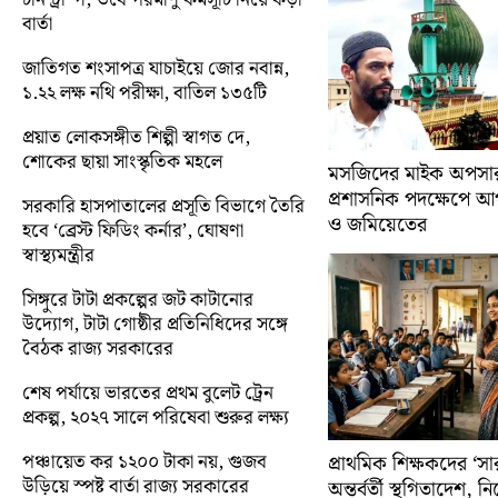
বার্তা
জাতিগত শংসাপত্র যাচাইয়ে জোর নবান্ন,
১.২২ লক্ষ নথি পরীক্ষা, বাতিল ১৩৫টি
প্রয়াত লোকসঙ্গীত শিল্পী স্বাগত দে,
শোকের ছায়া সাংস্কৃতিক মহলে
মসজিদের মাইক অপসারণ
প্রশাসনিক পদক্ষেপে 
সরকারি হাসপাতালের প্রসূতি বিভাগে তৈরি
ও জমিয়েতের
হবে ‘ব্রেস্ট ফিডিং কর্নার’, ঘোষণা
স্বাস্থ্যমন্ত্রীর
সিঙ্গুরে টাটা প্রকল্পের জট কাটানোর
উদ্যোগ, টাটা গোষ্ঠীর প্রতিনিধিদের সঙ্গে
বৈঠক রাজ্য সরকারের
শেষ পর্যায়ে ভারতের প্রথম বুলেট ট্রেন
প্রকল্প, ২০২৭ সালে পরিষেবা শুরুর লক্ষ্য
পঞ্চায়েত কর ১২০০ টাকা নয়, গুজব
প্রাথমিক শিক্ষকদের ‘সা
উড়িয়ে স্পষ্ট বার্তা রাজ্য সরকারের
অন্তর্বর্তী স্থগিতাদেশ, 