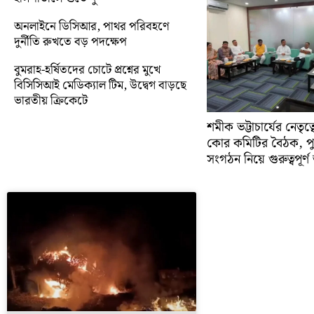
অনলাইনে ডিসিআর, পাথর পরিবহণে
দুর্নীতি রুখতে বড় পদক্ষেপ
বুমরাহ-হর্ষিতদের চোটে প্রশ্নের মুখে
বিসিসিআই মেডিক্যাল টিম, উদ্বেগ বাড়ছে
ভারতীয় ক্রিকেটে
শমীক ভট্টাচার্যের নেতৃত
কোর কমিটির বৈঠক, প
সংগঠন নিয়ে গুরুত্বপূর