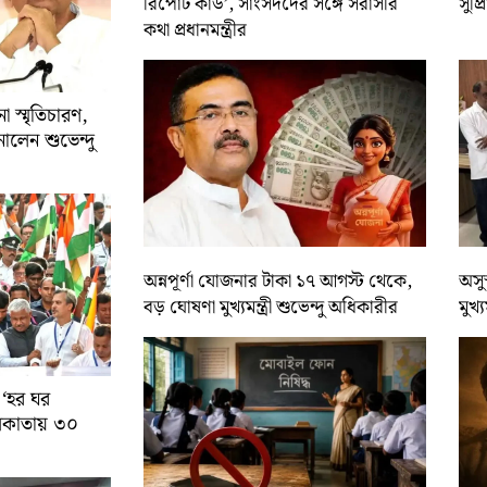
রিপোর্ট কার্ড’, সাংসদদের সঙ্গে সরাসরি
সুপ্
কথা প্রধানমন্ত্রীর
 স্মৃতিচারণ,
ালেন শুভেন্দু
অন্নপূর্ণা যোজনার টাকা ১৭ আগস্ট থেকে,
অসুস
বড় ঘোষণা মুখ্যমন্ত্রী শুভেন্দু অধিকারীর
মুখ্
 ‘হর ঘর
কলকাতায় ৩০