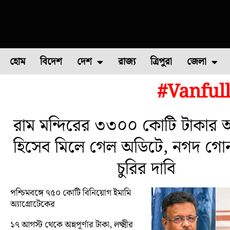
হোম
বিদেশ
দেশ
রাজ্য
ত্রিপুরা
জেলা
#Vanful
ফুল চাষ
ফল চাষ
মাছ চাষ
উত্তর ২৪ পরগন
পোল্ট্রি চ
রাম মন্দিরের ৩৩০০ কোটি টাকার অ
হিসেব মিলে গেল অডিটে, নগদ গো
চুরির দাবি
পশ্চিমবঙ্গে ৭৫০ কোটি বিনিয়োগ ইমামি
অ্যাগ্রোটেকের
১৭ আগস্ট থেকে অন্নপূর্ণার টাকা, লক্ষ্মীর