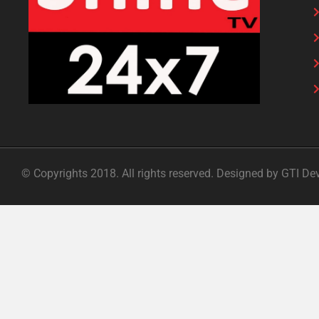
© Copyrights 2018. All rights reserved. Designed by GTI De