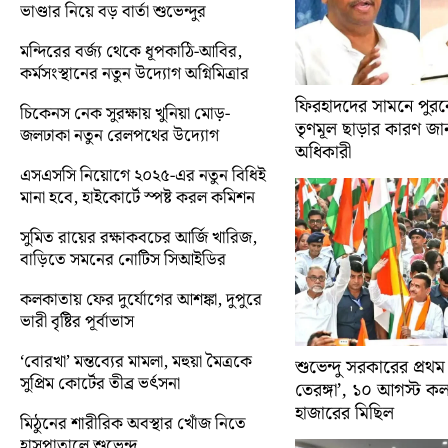
ভাণ্ডার নিয়ে বড় বার্তা শুভেন্দুর
মন্দিরের বর্জ্য থেকে ধূপকাঠি-আবির,
কর্মসংস্থানের নতুন উদ্যোগ অগ্নিমিত্রার
ফিরহাদদের সামনে পুরনো
চিকেনস নেক সুরক্ষায় খুনিয়া মোড়-
তৃণমূল ছাড়ার কারণ জান
জলঢাকা নতুন রেলপথের উদ্যোগ
অধিকারী
এসএসসি নিয়োগে ২০২৫-এর নতুন বিধিই
মানা হবে, হাইকোর্টে স্পষ্ট করল কমিশন
সুমিত রায়ের রক্ষাকবচের আর্জি খারিজ,
বাড়িতে সমনের নোটিস সিআইডির
কলকাতায় ফের দুর্যোগের আশঙ্কা, দুপুরে
ভারী বৃষ্টির পূর্বাভাস
‘বোরখা’ মন্তব্যের মামলা, মহুয়া মৈত্রকে
শুভেন্দু সরকারের প্রথম
সুপ্রিম কোর্টের তীব্র ভর্ৎসনা
তেরঙ্গা’, ১০ আগস্ট 
হাজারের মিছিল
মিঠুনের শারীরিক অবস্থার খোঁজ নিতে
হাসপাতালে শুভেন্দু