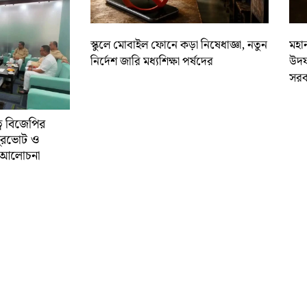
স্কুলে মোবাইল ফোনে কড়া নিষেধাজ্ঞা, নতুন
মহান
নির্দেশ জারি মধ্যশিক্ষা পর্ষদের
উদয
সরক
্বে বিজেপির
ুরভোট ও
্ণ আলোচনা