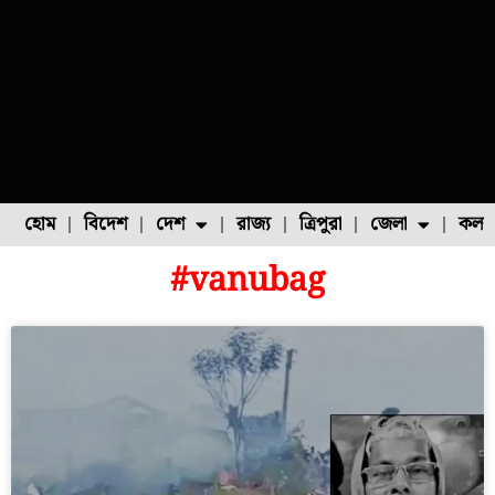
হোম
বিদেশ
দেশ
রাজ্য
ত্রিপুরা
জেলা
কলক
#vanubag
ফুল চাষ
ফল চাষ
মাছ চাষ
উত্তর ২৪ পরগনা
পোল্ট্রি চাষ