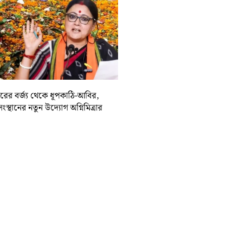
দিরের বর্জ্য থেকে ধূপকাঠি-আবির,
সংস্থানের নতুন উদ্যোগ অগ্নিমিত্রার