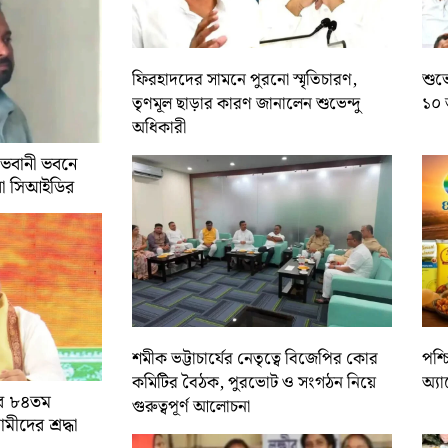
ফিরহাদদের সামনে পুরনো স্মৃতিচারণ,
শুভে
তৃণমূল ছাড়ার কারণ জানালেন শুভেন্দু
১০ 
অধিকারী
 ভবানী ভবনে
রা সিআইডির
শমীক ভট্টাচার্যের নেতৃত্বে বিজেপির কোর
পশ্
কমিটির বৈঠক, পুরভোট ও সংগঠন নিয়ে
অ্য
ের ৮৪তম
গুরুত্বপূর্ণ আলোচনা
ামীদের শ্রদ্ধা