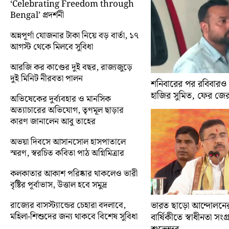
‘Celebrating Freedom through
Bengal’ প্রদর্শনী
অন্নপূর্ণা যোজনার টাকা নিয়ে বড় বার্তা, ১৭
আগস্ট থেকে মিলবে সুবিধা
আরজি কর কাণ্ডের দুই বছর, রাজ্যজুড়ে
দুই মিনিট নীরবতা পালন
শনিবারের পর রবিবারও
হাজির সুমিত, ফের জে
অভিষেকের দুর্ব্যবহার ও মানসিক
অত্যাচারের অভিযোগ, তৃণমূল ছাড়ার
কারণ জানালেন আবু তাহের
অভয়া দিবসে আসানসোল হাসপাতালে
স্মরণ, স্বরচিত কবিতা পাঠ অগ্নিমিত্রার
কলকাতার আকাশ পরিষ্কার থাকলেও ভারী
বৃষ্টির পূর্বাভাস, উত্তাল হবে সমুদ্র
রাজ্যের বাসস্ট্যান্ডের চেহারা বদলাবে,
ভারত ছাড়ো আন্দোলন
মহিলা-শিশুদের জন্য থাকবে বিশেষ সুবিধা
বার্ষিকীতে স্বাধীনতা সংগ্র