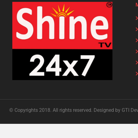
© Copyrights 2018. All rights reserved. Designed by GTI De