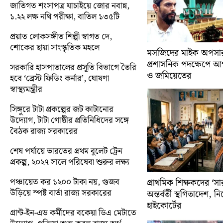
জাতিগত শংসাপত্র যাচাইয়ে জোর নবান্ন,
১.২২ লক্ষ নথি পরীক্ষা, বাতিল ১৩৫টি
প্রয়াত লোকসঙ্গীত শিল্পী স্বাগত দে,
শোকের ছায়া সাংস্কৃতিক মহলে
মসজিদের মাইক অপসারণ
প্রশাসনিক পদক্ষেপে 
সরকারি হাসপাতালের প্রসূতি বিভাগে তৈরি
ও জমিয়েতের
হবে ‘ব্রেস্ট ফিডিং কর্নার’, ঘোষণা
স্বাস্থ্যমন্ত্রীর
সিঙ্গুরে টাটা প্রকল্পের জট কাটানোর
উদ্যোগ, টাটা গোষ্ঠীর প্রতিনিধিদের সঙ্গে
বৈঠক রাজ্য সরকারের
শেষ পর্যায়ে ভারতের প্রথম বুলেট ট্রেন
প্রকল্প, ২০২৭ সালে পরিষেবা শুরুর লক্ষ্য
পঞ্চায়েত কর ১২০০ টাকা নয়, গুজব
প্রাথমিক শিক্ষকদের ‘সা
উড়িয়ে স্পষ্ট বার্তা রাজ্য সরকারের
অন্তর্বর্তী স্থগিতাদেশ, 
হাইকোর্টের
গ্রান্ট-ইন-এড কর্মীদের বকেয়া ডিএ মেটাতে