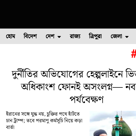
হোম
বিদেশ
দেশ
রাজ্য
ত্রিপুরা
জেলা
ফুল চাষ
ফল চাষ
মাছ চাষ
উত্তর ২৪ পরগন
পোল্ট্রি চ
দুর্নীতির অভিযোগের হেল্পলাইনে ভি
অধিকাংশ ফোনই অসংলগ্ন— নবান
পর্যবেক্ষণ
ইরানের সঙ্গে যুদ্ধ নয়, চুক্তির পথে হাঁটতে
চান ট্রাম্প; তবে পরমাণু কর্মসূচি নিয়ে কড়া
বার্তা