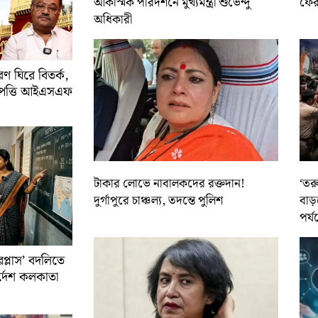
আকস্মিক পরিদর্শনে মুখ্যমন্ত্রী শুভেন্দু
ফের 
অধিকারী
 ঘিরে বিতর্ক,
আপত্তি আইএসএফ
টাকার লোভে নাবালকদের রক্তদান!
‘তর
দুর্গাপুরে চাঞ্চল্য, তদন্তে পুলিশ
বাড়
পর্য
রপ্লাস’ বদলিতে
নির্দেশ কলকাতা