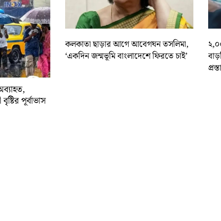
কলকাতা ছাড়ার আগে আবেগঘন তসলিমা,
২,০
‘একদিন জন্মভূমি বাংলাদেশে ফিরতে চাই’
বাড
প্রস্
অব্যাহত,
বৃষ্টির পূর্বাভাস