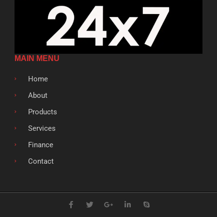
MAIN MENU
Home
About
Products
Services
Finance
Contact
F
T
G
L
S
a
w
o
i
k
c
i
o
n
y