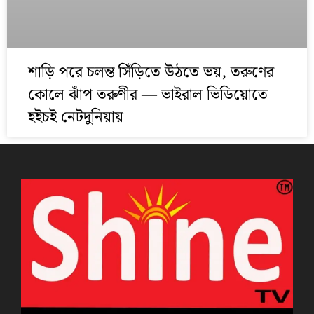
শাড়ি পরে চলন্ত সিঁড়িতে উঠতে ভয়, তরুণের
কোলে ঝাঁপ তরুণীর — ভাইরাল ভিডিয়োতে
হইচই নেটদুনিয়ায়