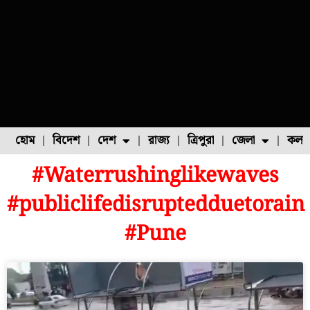
হোম
বিদেশ
দেশ
রাজ্য
ত্রিপুরা
জেলা
কলক
#Waterrushinglikewaves
ফুল চাষ
ফল চাষ
মাছ চাষ
উত্তর ২৪ পরগনা
পোল্ট্রি চাষ
#publiclifedisruptedduetorain
#Pune