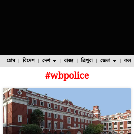
হোম
বিদেশ
দেশ
রাজ্য
ত্রিপুরা
জেলা
কলক
#wbpolice
ফুল চাষ
ফল চাষ
মাছ চাষ
উত্তর ২৪ পরগনা
পোল্ট্রি চাষ