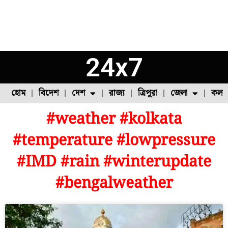
24x7
হোম
বিদেশ
দেশ
রাজ্য
ত্রিপুরা
জেলা
কলক
#weather #kolkata
ফুল চাষ
ফল চাষ
মাছ চাষ
উত্তর ২৪ পরগনা
পোল্ট্রি চাষ
#temperature #lowpressure
#IMD #rain #winterupdate
#bengalweather