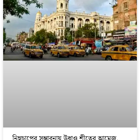
নিম্নচাপের সম্ভাবনায় উধাও শীতের আমেজ,