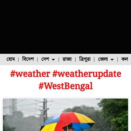
হোম
বিদেশ
দেশ
রাজ্য
ত্রিপুরা
জেলা
কলক
#weather #weatherupdate
ফুল চাষ
ফল চাষ
মাছ চাষ
উত্তর ২৪ পরগনা
পোল্ট্রি চাষ
#WestBengal