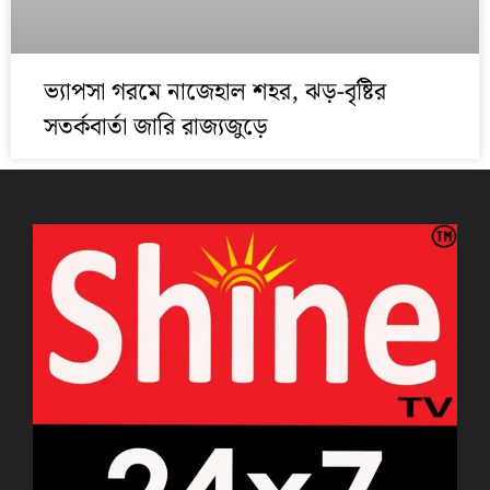
ভ্যাপসা গরমে নাজেহাল শহর, ঝড়-বৃষ্টির
সতর্কবার্তা জারি রাজ্যজুড়ে