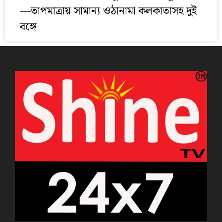
—তাপমাত্রায় সামান্য ওঠানামা কলকাতাসহ দুই
বঙ্গে