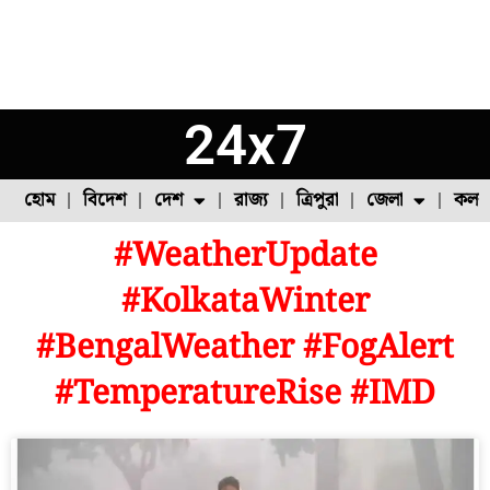
24x7
হোম
বিদেশ
দেশ
রাজ্য
ত্রিপুরা
জেলা
কলক
#WeatherUpdate
ফুল চাষ
ফল চাষ
মাছ চাষ
উত্তর ২৪ পরগনা
পোল্ট্রি চাষ
#KolkataWinter
#BengalWeather #FogAlert
#TemperatureRise #IMD