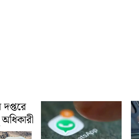
দপ্তরে
দু অধিকারী