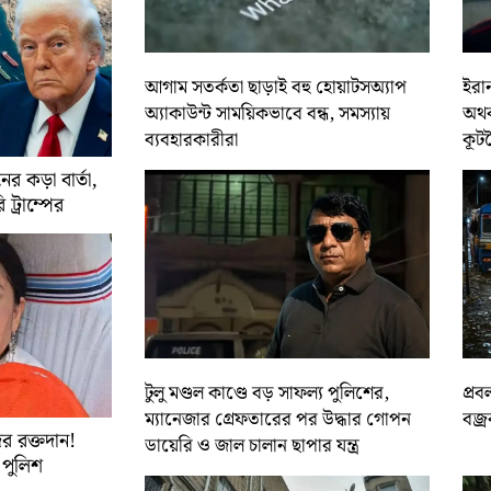
আগাম সতর্কতা ছাড়াই বহু হোয়াটসঅ্যাপ
ইরান
অ্যাকাউন্ট সাময়িকভাবে বন্ধ, সমস্যায়
অথবা
ব্যবহারকারীরা
কূট
র কড়া বার্তা,
ট্রাম্পের
টুলু মণ্ডল কাণ্ডে বড় সাফল্য পুলিশের,
প্রব
ম্যানেজার গ্রেফতারের পর উদ্ধার গোপন
বজ্র
র রক্তদান!
ডায়েরি ও জাল চালান ছাপার যন্ত্র
ে পুলিশ