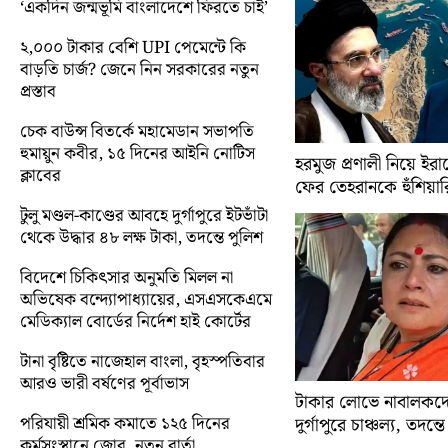
‘একদিন জন্মভূমি বাংলাদেশে ফিরতে চাই’
২,০০০ টাকার বেশি UPI পেমেন্টে কি
বাড়তি চার্জ? জেনে নিন সরকারের নতুন
প্রস্তাব
চেক বাউন্স বিতর্কে মহামেডান সভাপতি
হুমায়ুন কবীর, ১৫ দিনের আইনি নোটিস
হরমুজ প্রণালী নিয়ে ইরানে
ক্লাবের
ফের তেহরানকে হুঁশিয়ারি 
টুলু মণ্ডল-কাণ্ডের আবহে দুর্গাপুরে ইটভাঁটা
থেকে উদ্ধার ৪৮ লক্ষ টাকা, তদন্তে পুলিশ
বিদেশে চিকিৎসার অনুমতি মিলল না
অভিষেক বন্দ্যোপাধ্যায়ের, এসএসকেএমে
মেডিক্যাল বোর্ডের নির্দেশ হাই কোর্টের
টানা বৃষ্টিতে নাজেহাল বাংলা, বৃহস্পতিবার
আরও ভারী বর্ষণের পূর্বাভাস
টাকার লোভে নাবালকদে
পরিযায়ী শ্রমিক কমাতে ১২৫ দিনের
দুর্গাপুরে চাঞ্চল্য, তদন্ত
কর্মসংস্থানে জোর, নতুন বার্তা