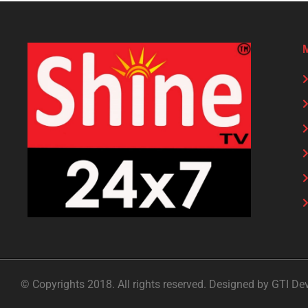
© Copyrights 2018. All rights reserved. Designed by GTI De