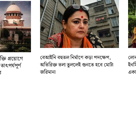
বেআইনি বহুতল নির্মাণে কড়া পদক্ষেপ,
লোকস
্তি প্রয়োগে
অতিরিক্ত তলা তুললেই গুনতে হবে মোটা
ইনস
াৎপর্যপূর্ণ
জরিমানা
একা
র