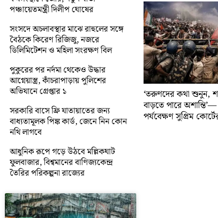
পঞ্চায়েতমন্ত্রী দিলীপ ঘোষের
সংসদে অচলাবস্থার মাঝে রাহুলের সঙ্গে
বৈঠকে কিরেণ রিজিজু, নজরে
ডিলিমিটেশন ও মহিলা সংরক্ষণ বিল
পুকুরের পর নর্দমা থেকেও উদ্ধার
আগ্নেয়াস্ত্র, কাঁচরাপাড়ায় পুলিশের
অভিযানে গ্রেপ্তার ১
‘তরুণদের কথা শুনুন, শক
বাড়তে পারে অশান্তি’— ত
সরকারি বাসে ফ্রি যাতায়াতের জন্য
পর্যবেক্ষণ সুপ্রিম কোর্টে
বাধ্যতামূলক পিঙ্ক কার্ড, জেনে নিন কোন
নথি লাগবে
আধুনিক রূপে গড়ে উঠবে মল্লিকঘাট
ফুলবাজার, বিশ্বমানের বাণিজ্যকেন্দ্র
তৈরির পরিকল্পনা রাজ্যের