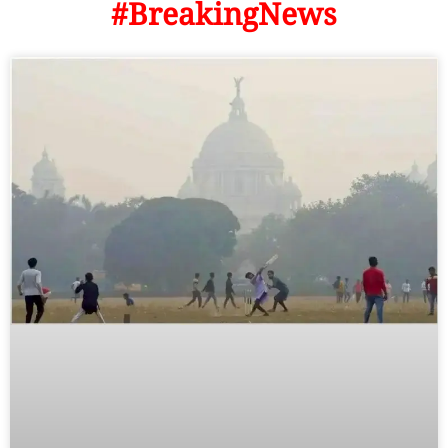
#BreakingNews