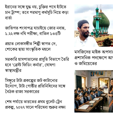
ইরানের সঙ্গে যুদ্ধ নয়, চুক্তির পথে হাঁটতে
চান ট্রাম্প; তবে পরমাণু কর্মসূচি নিয়ে কড়া
বার্তা
জাতিগত শংসাপত্র যাচাইয়ে জোর নবান্ন,
১.২২ লক্ষ নথি পরীক্ষা, বাতিল ১৩৫টি
প্রয়াত লোকসঙ্গীত শিল্পী স্বাগত দে,
শোকের ছায়া সাংস্কৃতিক মহলে
মসজিদের মাইক অপসারণ
প্রশাসনিক পদক্ষেপে 
সরকারি হাসপাতালের প্রসূতি বিভাগে তৈরি
ও জমিয়েতের
হবে ‘ব্রেস্ট ফিডিং কর্নার’, ঘোষণা
স্বাস্থ্যমন্ত্রীর
সিঙ্গুরে টাটা প্রকল্পের জট কাটানোর
উদ্যোগ, টাটা গোষ্ঠীর প্রতিনিধিদের সঙ্গে
বৈঠক রাজ্য সরকারের
শেষ পর্যায়ে ভারতের প্রথম বুলেট ট্রেন
প্রকল্প, ২০২৭ সালে পরিষেবা শুরুর লক্ষ্য