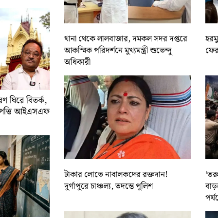
থানা থেকে লালবাজার, দমকল সদর দপ্তরে
হরমু
আকস্মিক পরিদর্শনে মুখ্যমন্ত্রী শুভেন্দু
ফের 
অধিকারী
 ঘিরে বিতর্ক,
আপত্তি আইএসএফ
টাকার লোভে নাবালকদের রক্তদান!
‘তর
দুর্গাপুরে চাঞ্চল্য, তদন্তে পুলিশ
বাড়
পর্য