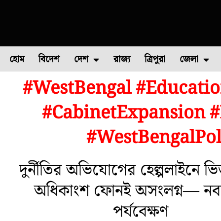
হোম
বিদেশ
দেশ
রাজ্য
ত্রিপুরা
জেলা
#WestBengal #Educati
ফুল চাষ
ফল চাষ
মাছ চাষ
উত্তর ২৪ পরগন
পোল্ট্রি চ
#CabinetExpansion #
#WestBengalPol
দুর্নীতির অভিযোগের হেল্পলাইনে ভি
অধিকাংশ ফোনই অসংলগ্ন— নবান
পর্যবেক্ষণ