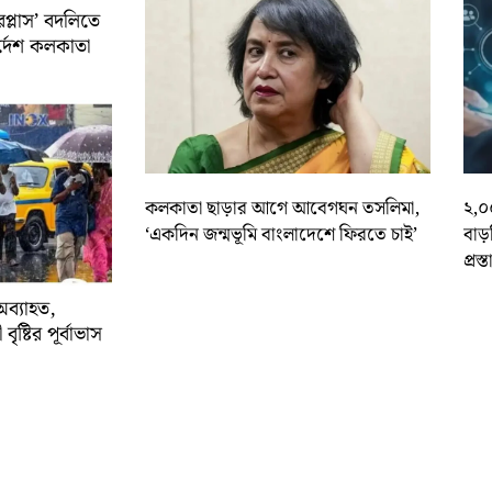
রপ্লাস’ বদলিতে
নির্দেশ কলকাতা
কলকাতা ছাড়ার আগে আবেগঘন তসলিমা,
২,০
‘একদিন জন্মভূমি বাংলাদেশে ফিরতে চাই’
বাড
প্রস্
অব্যাহত,
বৃষ্টির পূর্বাভাস