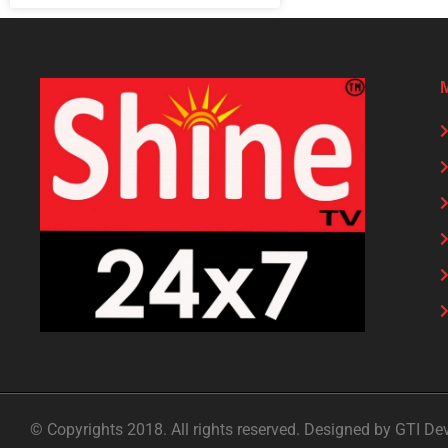
© Copyrights 2018. All rights reserved. Designed by GTI De