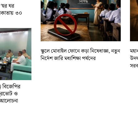
 ‘হর ঘর
কলকাতায় ৩০
স্কুলে মোবাইল ফোনে কড়া নিষেধাজ্ঞা, নতুন
মহান
নির্দেশ জারি মধ্যশিক্ষা পর্ষদের
উদয
সরক
্বে বিজেপির
ুরভোট ও
্ণ আলোচনা