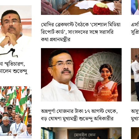
মোদির ব্রেকফাস্ট বৈঠকে ‘সোশ্যাল মিডিয়া
এসসি
রিপোর্ট কার্ড’, সাংসদদের সঙ্গে সরাসরি
সুপ্
কথা প্রধানমন্ত্রীর
 স্মৃতিচারণ,
ালেন শুভেন্দু
অন্নপূর্ণা যোজনার টাকা ১৭ আগস্ট থেকে,
অসুস
বড় ঘোষণা মুখ্যমন্ত্রী শুভেন্দু অধিকারীর
মুখ্