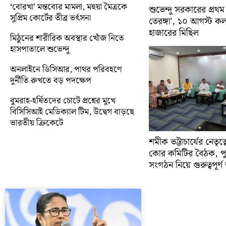
‘বোরখা’ মন্তব্যের মামলা, মহুয়া মৈত্রকে
শুভেন্দু সরকারের প্রথম
সুপ্রিম কোর্টের তীব্র ভর্ৎসনা
তেরঙ্গা’, ১০ আগস্ট 
হাজারের মিছিল
মিঠুনের শারীরিক অবস্থার খোঁজ নিতে
হাসপাতালে শুভেন্দু
অনলাইনে ডিসিআর, পাথর পরিবহণে
দুর্নীতি রুখতে বড় পদক্ষেপ
বুমরাহ-হর্ষিতদের চোটে প্রশ্নের মুখে
বিসিসিআই মেডিক্যাল টিম, উদ্বেগ বাড়ছে
ভারতীয় ক্রিকেটে
শমীক ভট্টাচার্যের নেতৃত
কোর কমিটির বৈঠক, প
সংগঠন নিয়ে গুরুত্বপূর