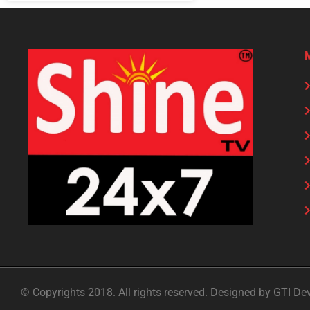
© Copyrights 2018. All rights reserved. Designed by GTI De