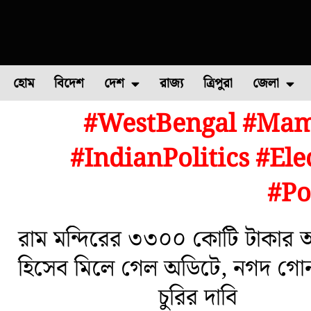
হোম
বিদেশ
দেশ
রাজ্য
ত্রিপুরা
জেলা
#WestBengal #Mam
ফুল চাষ
ফল চাষ
মাছ চাষ
উত্তর ২৪ পরগন
পোল্ট্রি চ
#IndianPolitics #El
#Po
রাম মন্দিরের ৩৩০০ কোটি টাকার অ
হিসেব মিলে গেল অডিটে, নগদ গো
চুরির দাবি