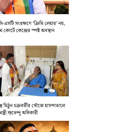
-এসটি সংরক্ষণে ‘ক্রিমি লেয়ার’ নয়,
রিম কোর্টে কেন্দ্রের স্পষ্ট অবস্থান
্থ মিঠুন চক্রবর্তীর খোঁজে হাসপাতালে
যমন্ত্রী শুভেন্দু অধিকারী