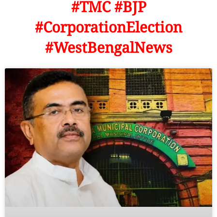
#TMC #BJP
#CorporationElection
#WestBengalNews